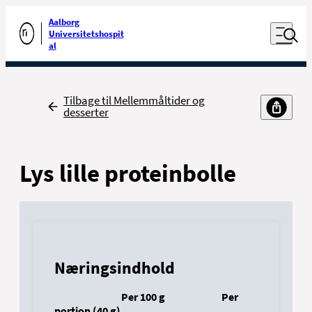
Luk naviga
Udfør søgning
Aalborg
Åben nav
Universitetshospit
Gå til forsiden
al
Tilbage
Tilbage til Mellemmåltider og
desserter
Lys lille proteinbolle
Næringsindhold
Per 100 g
Per
portion (40 g)