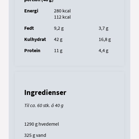
Energi
			280
kcal
				112
kcal
Fedt
			9,2
g
					3,7
g
Kulhydrat
		42
g
					16,8
g
Protein
		11
g
					4,4
g
Ingredienser
Til ca. 60 stk. á 40 g
1290 g hvedemel
325 g vand