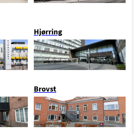
Hjørring
Brovst