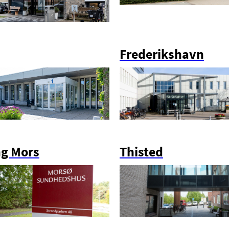
Frederikshavn
g Mors
Thisted