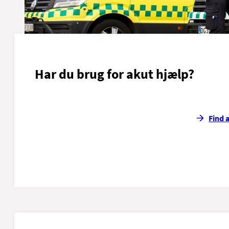
Har du brug for akut hjælp?
Find 