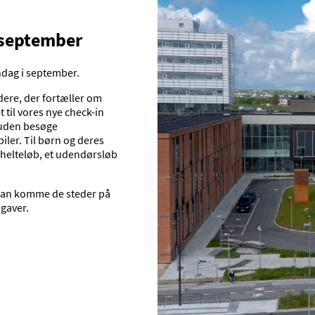
 september
ndag i september.
re, der fortæller om
 til vores nye check-in
esuden besøge
ler. Til børn og deres
 helteløb, et udendørsløb
e kan komme de steder på
pgaver.