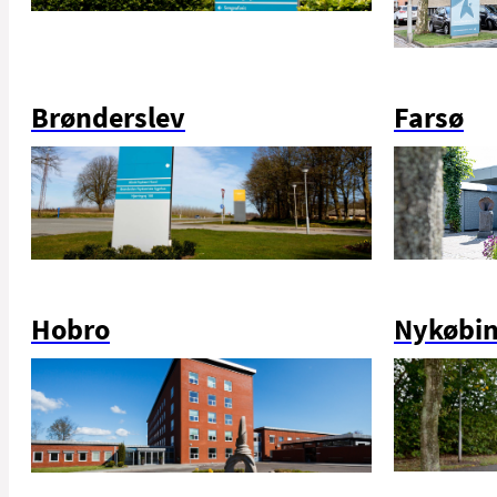
Brønderslev
Farsø
Hobro
Nykøbin