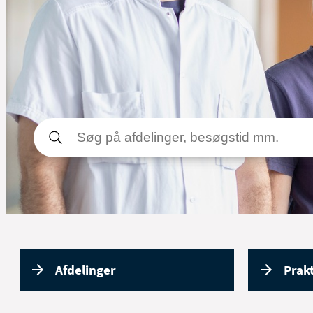
Udfør søgning
Afdelinger
Prak