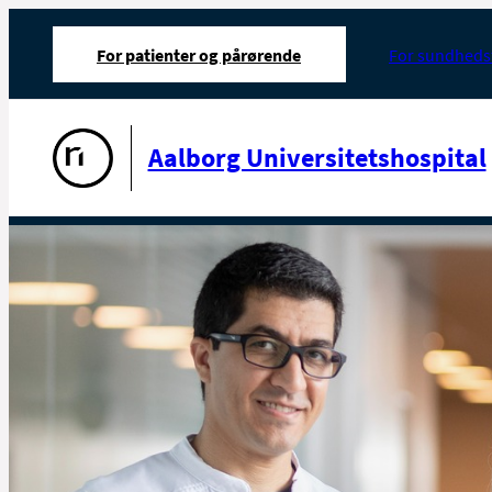
For patienter og pårørende
For sundheds
Gå til forsiden
Aalborg Universitetshospital