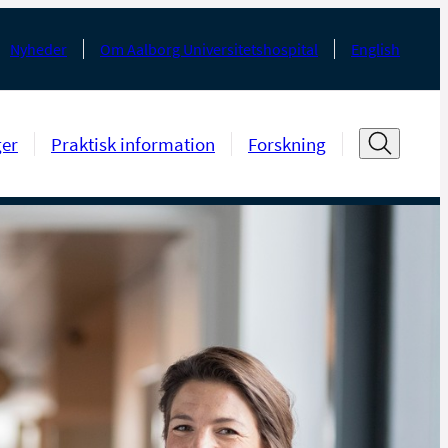
Nyheder
Om Aalborg Universitetshospital
English
ger
Praktisk information
Forskning