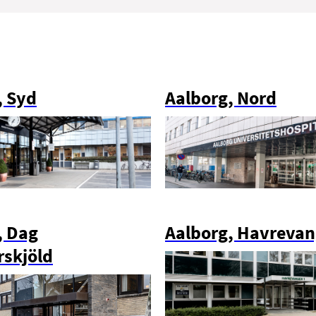
, Syd
Aalborg, Nord
, Dag
Aalborg, Havreva
skjöld