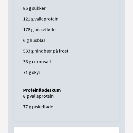
85 g sukker
121 g valleprotein
178 g piskefløde
6 g husblas
533 g hindbær på frost
36 g citronsaft
71 g skyr
Proteinflødeskum
8 g valleprotein
77 g piskefløde