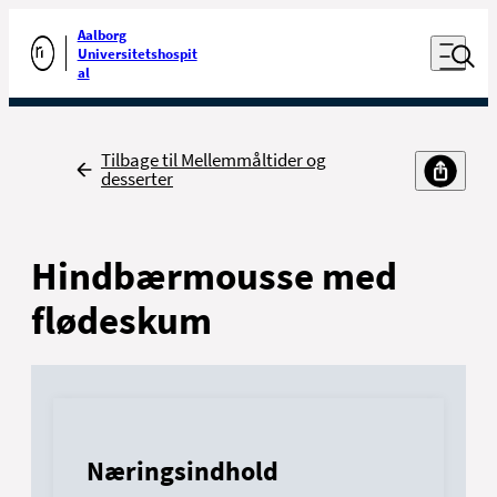
Luk naviga
Udfør søgning
Aalborg
Åben nav
Universitetshospit
Gå til forsiden
al
Tilbage
Tilbage til Mellemmåltider og
desserter
Hindbærmousse med
flødeskum
Næringsindhold