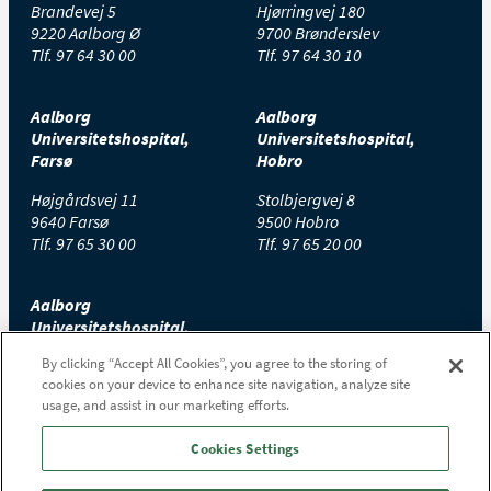
Brandevej 5
Hjørringvej 180
9220 Aalborg Ø
9700 Brønderslev
Tlf.
97 64 30 00
Tlf.
97 64 30 10
Aalborg
Aalborg
Universitetshospital,
Universitetshospital,
Farsø
Hobro
Højgårdsvej 11
Stolbjergvej 8
9640 Farsø
9500 Hobro
Tlf.
97 65 30 00
Tlf.
97 65 20 00
Aalborg
Universitetshospital,
Thisted
By clicking “Accept All Cookies”, you agree to the storing of
cookies on your device to enhance site navigation, analyze site
Højtoftevej 2
usage, and assist in our marketing efforts.
7700 Thisted
Tlf.
97 65 00 00
Cookies Settings