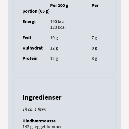
Per 100 g
Per
portion (65 g)
Energi
			190
kcal
				123
kcal
Fedt
			10
g
					7
g
Kulhydrat
		12
g
					8
g
Protein
		12
g
					8
g
Ingredienser
Til ca. 1 liter.
Hindbærmousse
142 g æggeblommer