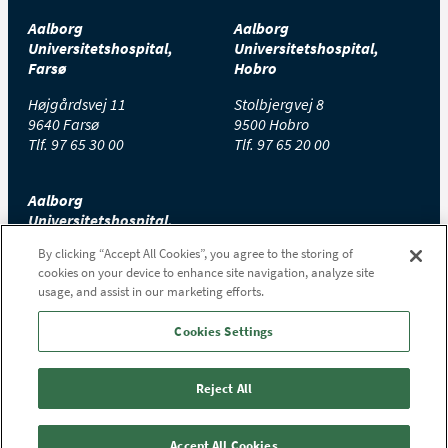
Aalborg
Aalborg
Universitetshospital,
Universitetshospital,
Farsø
Hobro
Højgårdsvej 11
Stolbjergvej 8
9640 Farsø
9500 Hobro
Tlf.
97 65 30 00
Tlf.
97 65 20 00
Aalborg
Universitetshospital,
Thisted
By clicking “Accept All Cookies”, you agree to the storing of
cookies on your device to enhance site navigation, analyze site
Højtoftevej 2
usage, and assist in our marketing efforts.
7700 Thisted
Tlf.
97 65 00 00
Cookies Settings
Reject All
Accept All Cookies