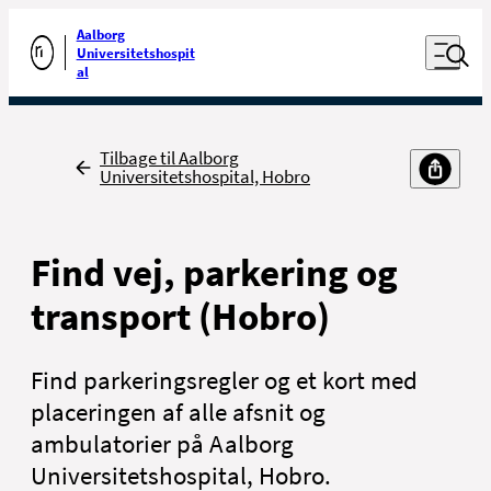
Luk naviga
Udfør søgning
Aalborg
Åben nav
Universitetshospit
Gå til forsiden
al
Tilbage
Tilbage til Aalborg
Universitetshospital, Hobro
Find vej, parkering og
transport (Hobro)
Find parkeringsregler og et kort med
placeringen af alle afsnit og
ambulatorier på Aalborg
Universitetshospital, Hobro.