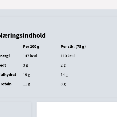
Næringsindhold
Per 100 g
Per stk. (75 g)
nergi
147 kcal
				110
kcal
edt
			3
g
2
g
ulhydrat
		19
g
					14
g
rotein
		11
g
					8
g