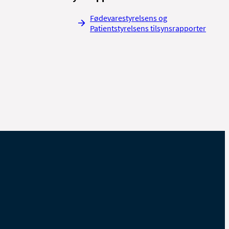
Fødevarestyrelsens og
Patientstyrelsens tilsynsrapporter