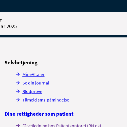
T
uar 2025
Selvbetjening
MineAftaler
Se din journal
Blodprøve
Tilmeld sms-påmindelse
Dine rettigheder som patient
Få vejledning hos Patientkontoret (RN.dk)