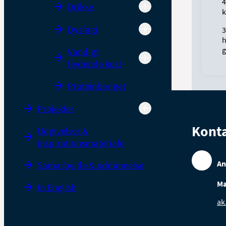
4
Drikke
k
Dysfagi
3
g
Vandigt
flydende kost
Proteinberiget
Projekter
Kont
Udgivelser &
inspirationsmateriale
An
Samarbejde & uddannelse
Ma
In English
ak