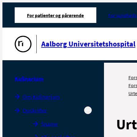
For patienter og pårørende
For sundheds
Gå til forsiden
Aalborg Universitetshospital
For
Kulinarium
For
Urte
Om Kulinarium
Opskrifter
Urt
$name