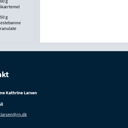
00 g
ikærtemel
50 g
hestebønne
ranulate
akt
ne Kathrine Larsen
il
.larsen@rn.dk