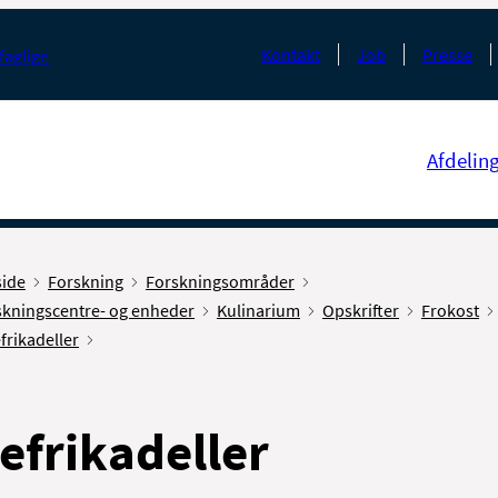
Kontakt
Job
Presse
faglige
Afdelin
side
Forskning
Forskningsområder
skningscentre- og enheder
Kulinarium
Opskrifter
Frokost
frikadeller
efrikadeller