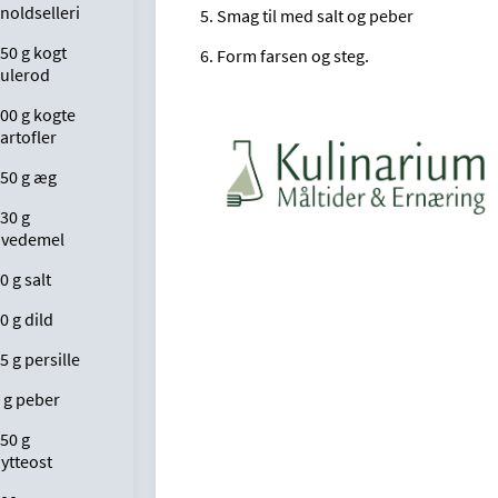
noldselleri
5. Smag til med salt og peber
50 g kogt
6. Form farsen og steg.
ulerod
00 g kogte
artofler
50 g æg
30 g
hvedemel
0 g salt
0 g dild
5 g persille
 g peber
50 g
ytteost