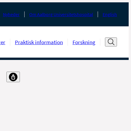
Nyheder
Om Aalborg Universitetshospital
English
ger
Praktisk information
Forskning