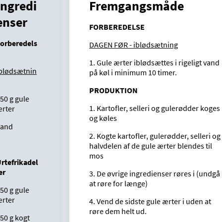
Ingredi
Fremgangsmåde
enser
FORBEREDELSE
orberedels
DAGEN FØR - iblødsætning
1. Gule ærter iblødsættes i rigeligt vand
blødsætnin
på køl i minimum 10 timer.
PRODUKTION
50 g gule
1. Kartofler, selleri og gulerødder koges
rter
og køles
Vand
2. Kogte kartofler, gulerødder, selleri og
halvdelen af de gule ærter blendes til
mos
rtefrikadel
er
3. De øvrige ingredienser røres i (undgå
at røre for længe)
50 g gule
rter
4. Vend de sidste gule ærter i uden at
røre dem helt ud.
50 g kogt