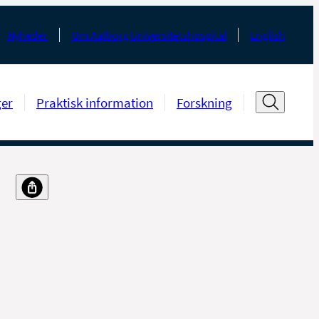
Nyheder
Om Aalborg Universitetshospital
English
ger
Praktisk information
Forskning