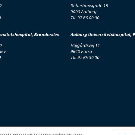
2
Reberbansgade 15
9000 Aalborg
0
Tlf.
97 66 00 00
rsitetshospital, Brønderslev
Aalborg Universitetshospital, 
0
Højgårdsvej 11
lev
9640 Farsø
0
Tlf.
97 65 30 00
evice to enhance site navigation, analyze site usage,