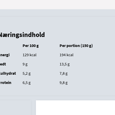
Næringsindhold
Per 100 g
Per portion (150 g)
nergi
129 kcal
				194
kcal
edt
			9
g
13,5
g
ulhydrat
		5,2
g
					7,8
g
rotein
		6,5
g
					9,8
g