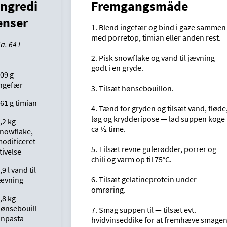
Ingredi
Fremgangsmåde
enser
1. Blend ingefær og bind i gaze sammen
med porretop, timian eller anden rest.
a. 64 l
2. Pisk snowflake og vand til jævning
godt i en gryde.
09 g
ngefær
3. Tilsæt hønsebouillon.
61 g timian
4. Tænd for gryden og tilsæt vand, fløde
løg og krydderipose — lad suppen koge 
,2 kg
ca ½ time.
nowflake,
odificeret
5. Tilsæt revne gulerødder, porrer og
tivelse
chili og varm op til 75°C.
,9 l vand til
6. Tilsæt gelatineprotein under
ævning
omrøring.
,8 kg
ønsebouill
7. Smag suppen til — tilsæt evt.
npasta
hvidvinseddike for at fremhæve smagen