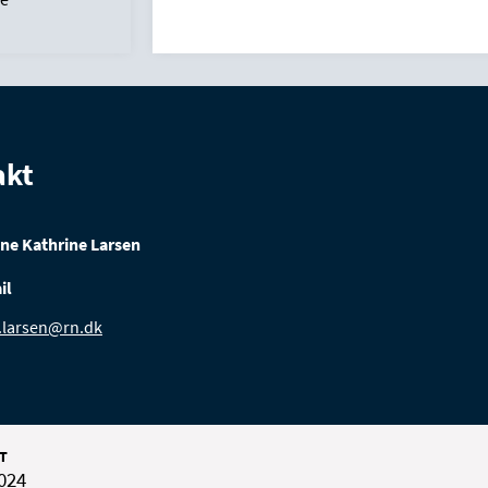
akt
ne Kathrine Larsen
il
.larsen@rn.dk
T
2024