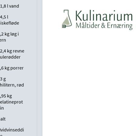
1,8 l vand
4,5 l
iskefløde
,2 kg løg i
ern
2,4 kg revne
ulerødder
,6 kg porrer
3 g
hilitern, rød
,95 kg
elatineprot
in
alt
vidvinseddi
e