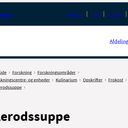
Kontakt
Job
Presse
faglige
Afdelin
side
Forskning
Forskningsområder
skningscentre- og enheder
Kulinarium
Opskrifter
Frokost
erodssuppe
lerodssuppe