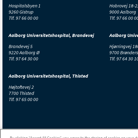
Hospitalsbyen 1
Hobrovej 18-2
9260 Gistrup
9000 Aalborg
Tlf.
97 66 00 00
Tlf.
97 66 00 0
Aalborg Universitetshospital, Brandevej
Aalborg Unive
Brandevej 5
Hjørringvej 18
9220 Aalborg Ø
9700 Brønders
Tlf.
97 64 30 00
Tlf.
97 64 30 1
Aalborg Universitetshospital, Thisted
Højtoftevej 2
7700 Thisted
Tlf.
97 65 00 00
By clicking “Accept All Cookies”, you agree to the storing of cookies on your d