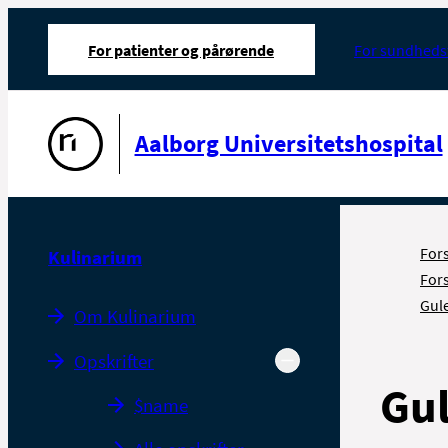
For patienter og pårørende
For sundheds
Gå til forsiden
Aalborg Universitetshospital
For
Kulinarium
For
Gul
Om Kulinarium
Opskrifter
Gu
$name