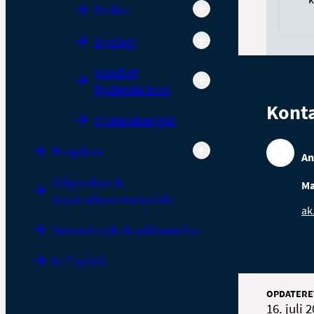
Drikke
Dysfagi
Vandigt
flydende kost
Kont
Proteinberiget
Projekter
An
Udgivelser &
Ma
inspirationsmateriale
ak
Samarbejde & uddannelse
In English
OPDATERE
16. juli 