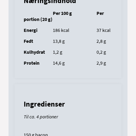
Næringsindhold
Per 100 g
Per
portion (20 g)
Energi
			186
kcal
				37
kcal
Fedt
13,8 g
					2,8
g
Kulhydrat
		1,2
g
					0,2
g
Protein
		14,6
g
					2,9
g
Ingredienser
Til ca. 4 portioner
150 g bacon