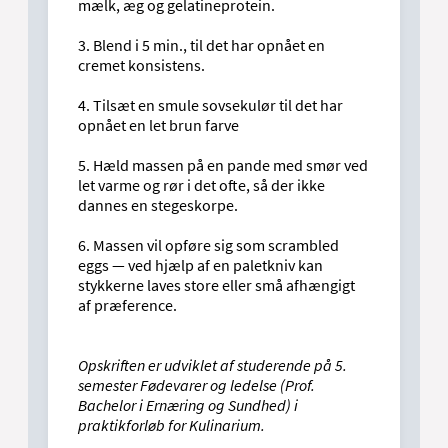
mælk, æg og gelatineprotein.
3. Blend i 5 min., til det har opnået en
cremet konsistens.
4. Tilsæt en smule sovsekulør til det har
opnået en let brun farve
5. Hæld massen på en pande med smør ved
let varme og rør i det ofte, så der ikke
dannes en stegeskorpe.
6. Massen vil opføre sig som scrambled
eggs — ved hjælp af en paletkniv kan
stykkerne laves store eller små afhængigt
af præference.
Opskriften er udviklet af studerende på 5.
semester Fødevarer og ledelse (Prof.
Bachelor i Ernæring og Sundhed) i
praktikforløb for Kulinarium.