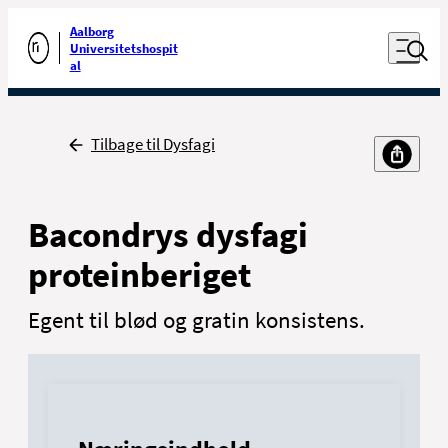
Luk naviga
Udfør søgning
Aalborg
Åben nav
Universitetshospit
Gå til forsiden
al
Tilbage
Tilbage til Dysfagi
Bacondrys dysfagi
proteinberiget
Egent til blød og gratin konsistens.