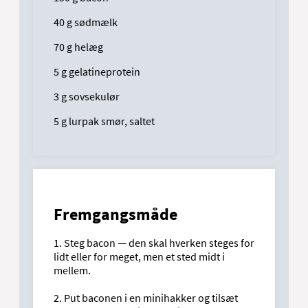
40 g sødmælk
70 g helæg
5 g gelatineprotein
3 g sovsekulør
5 g lurpak smør, saltet
Fremgangsmåde
1. Steg bacon — den skal hverken steges for
lidt eller for meget, men et sted midt i
mellem.
2. Put baconen i en minihakker og tilsæt