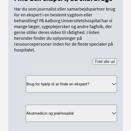
Har du som journalist eller samarbejdspartner brug
for en ekspert i en bestemt sygdom eller
behandling? På Aalborg Universitetshospital har vi
mange læger, sygeplejersker og andre fagfolk, der
gerne stiller deres viden til rådighed. I listen
herunder finder du oplysninger på
ressourcepersoner inden for de fleste specialer på
hospitalet.
Fold alle ud
Brug for hjælp til at finde en ekspert?
Har du brug for hjælp til at finde den rette
ekspert, så er du meget velkommen til at
Akutmedicin og præhospital
kontakte Region Nordjyllands pressevagt:
Mail:
presse@rn.dk