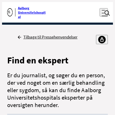
Luk naviga
Udfør søgning
Aalborg
Åben nav
Universitetshospit
Gå til forsiden
al
Tilbage
Tilbage til Pressehenvendelser
Find en ekspert
Er du journalist, og søger du en person,
der ved noget om en særlig behandling
eller sygdom, så kan du finde Aalborg
Universitetshospitals eksperter på
oversigten herunder.