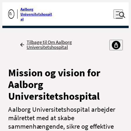
Luk naviga
Udfør søgning
Aalborg
Åben nav
Universitetshospit
Gå til forsiden
al
Tilbage
Tilbage til Om Aalborg
Universitetshospital
Mission og vision for
Aalborg
Universitetshospital
Aalborg Universitetshospital arbejder
målrettet med at skabe
sammenhængende, sikre og effektive