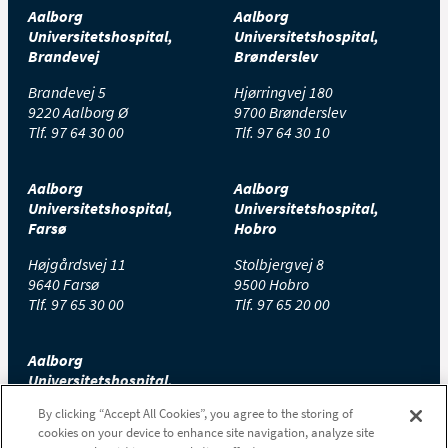
Aalborg
Aalborg
Universitetshospital,
Universitetshospital,
Brandevej
Brønderslev
Brandevej 5
Hjørringvej 180
9220 Aalborg Ø
9700 Brønderslev
Tlf.
97 64 30 00
Tlf.
97 64 30 10
Aalborg
Aalborg
Universitetshospital,
Universitetshospital,
Farsø
Hobro
Højgårdsvej 11
Stolbjergvej 8
9640 Farsø
9500 Hobro
Tlf.
97 65 30 00
Tlf.
97 65 20 00
Aalborg
Universitetshospital,
Thisted
By clicking “Accept All Cookies”, you agree to the storing of
cookies on your device to enhance site navigation, analyze site
Højtoftevej 2