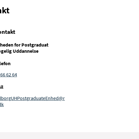
akt
ontakt
heden for Postgraduat
gelig Uddannelse
lefon
 66 62 64
il
lborgUHPostgraduateEnhed@r
dk