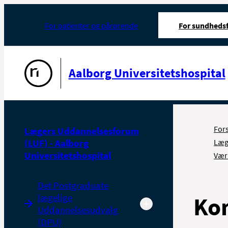
For patienter og pårørende
For sundhedsf
Gå til forsiden
Aalborg Universitetshospital
For
Lægers Uddannelsesforum
(LUF) - Aalborg
Læg
Universitetshospital
Vær
Det Postgraduate
lægelige
Ko
Uddannelsesudvalg
(DPU)