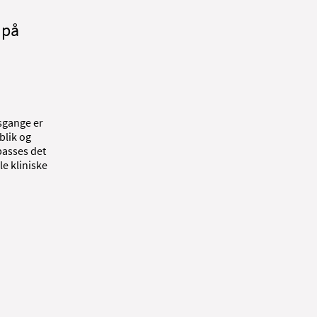
 på
dsgange er
blik og
passes det
le kliniske