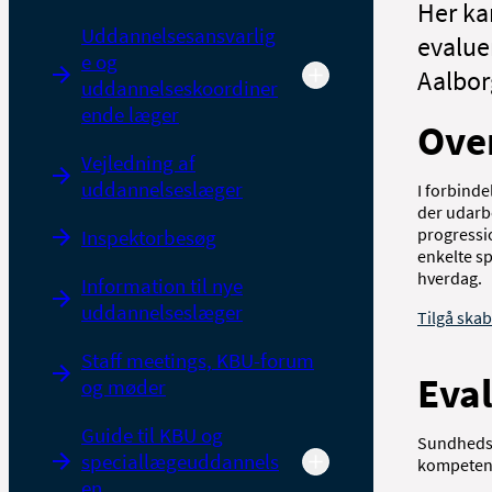
Her ka
Uddannelsesansvarlig
evalue
e og
Aalbor
uddannelseskoordiner
ende læger
Ove
Vejledning af
uddannelseslæger
I forbinde
der udarbe
progressi
Inspektorbesøg
enkelte sp
hverdag.
Information til nye
uddannelseslæger
Tilgå skab
Staff meetings, KBU-forum
Eva
og møder
Guide til KBU og
Sundhedss
speciallægeuddannels
kompeten
en