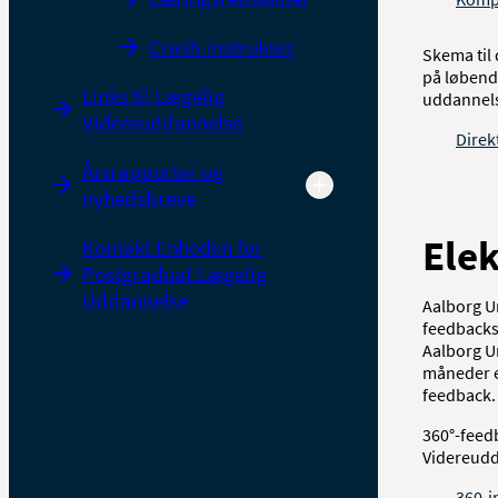
Crash-instrukser
Skema til 
på løbend
Links til Lægelig
uddannel
Videreuddannelse
Direk
Årsrapporter og
nyhedsbreve
Elek
Kontakt Enheden for
Postgraduat Lægelig
Uddannelse
Aalborg Un
feedbacks
Aalborg Un
måneder el
feedback.
360°-feedb
Videreudd
360-i