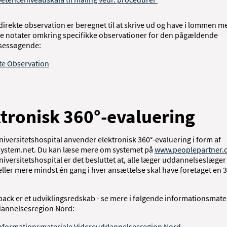
direkte observation er beregnet til at skrive ud og have i lommen m
e notater omkring specifikke observationer for den pågældende
sessøgende:
te Observation
tronisk 360°-evaluering
iversitetshospital anvender elektronisk 360°-evaluering i form af
ystem.net. Du kan læse mere om systemet på
www.peoplepartner.
iversitetshospital er det besluttet at, alle læger uddannelseslæger 
ler mere mindst én gang i hver ansættelse skal have foretaget en 3
ack er et udviklingsredskab - se mere i følgende informationsmater
annelsesregion Nord:
nformationsmateriale Videreuddannelsesregion Nord