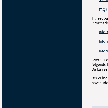
FAQ t
Til feedb
informati
Infor
Infor
Infor
Overblik o
følgende 
Du kan se
Der er ind
hovedudd