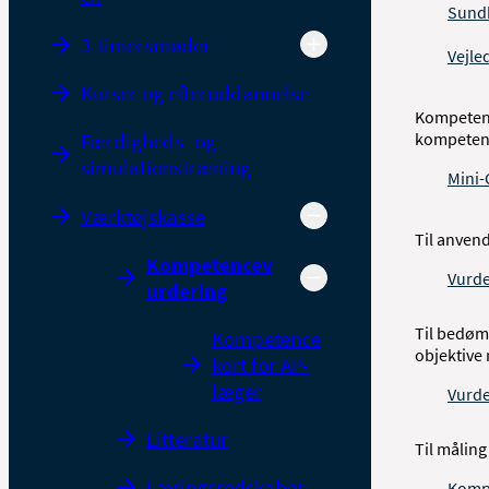
Sundh
3-timersmøder
Vejle
Kurser og efteruddannelse
Kompetenc
Færdigheds- og
kompeten
simulationstræning
Mini-
Værktøjskasse
Til anven
Kompetencev
Vurde
urdering
Til bedøm
Kompetence
objektive
kort for AP-
læger
Vurde
Litteratur
Til målin
Læringsredskaber
Kompe