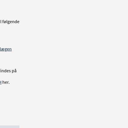
l følgende
slægen
findes på
H
her.