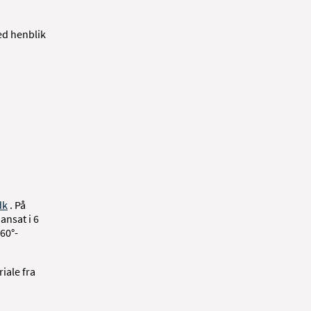
ed henblik
dk
. På
ansat i 6
60°-
iale fra