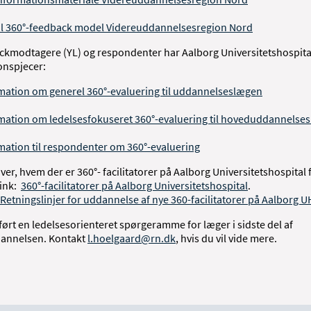
il 360°-feedback model Videreuddannelsesregion Nord
ackmodtagere (YL) og respondenter har Aalborg Universitetshospita
onspjecer:
mation om generel 360°-evaluering til uddannelseslægen
mation om ledelsesfokuseret 360°-evaluering til hoveduddannelse
mation til respondenter om 360°-evaluering
ver, hvem der er 360°- facilitatorer på Aalborg Universitetshospital 
link:
360°-facilitatorer på Aalborg Universitetshospital
.
Retningslinjer for uddannelse af nye 360-facilitatorer på Aalborg U
ført en ledelsesorienteret spørgeramme for læger i sidste del af
annelsen. Kontakt
l.hoelgaard@rn.dk
, hvis du vil vide mere.