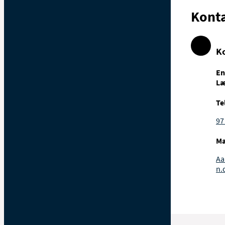
Kont
K
En
Læ
Te
97
Ma
Aa
n.