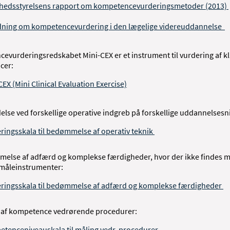
edsstyrelsens rapport om kompetencevurderingsmetoder (2013)
dning om kompetencevurdering i den lægelige videreuddannelse
evurderingsredskabet Mini-CEX er et instrument til vurdering af kl
cer:
CEX (Mini Clinical Evaluation Exercise)
delse ved forskellige operative indgreb på forskellige uddannelses
ringsskala til bedømmelse af operativ teknik
melse af adfærd og komplekse færdigheder, hvor der ikke findes 
 måleinstrumenter:
ringsskala til bedømmelse af adfærd og komplekse færdigheder
g af kompetence vedrørende procedurer:
tenceniveauskala til måling vedr. procedurer