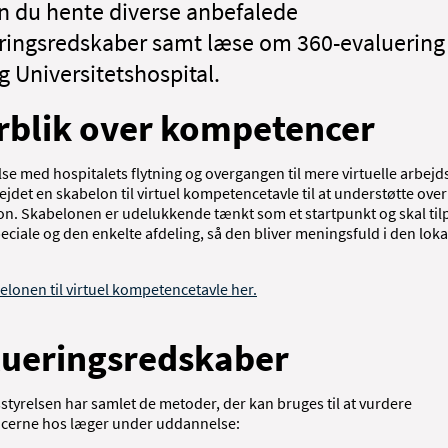
n du hente diverse anbefalede
ringsredskaber samt læse om 360-evaluering
g Universitetshospital.
rblik over kompetencer
lse med hospitalets flytning og overgangen til mere virtuelle arbej
jdet en skabelon til virtuel kompetencetavle til at understøtte over
on. Skabelonen er udelukkende tænkt som et startpunkt og skal til
eciale og den enkelte afdeling, så den bliver meningsfuld i den loka
elonen til virtuel kompetencetavle her.
lueringsredskaber
tyrelsen har samlet de metoder, der kan bruges til at vurdere
cerne hos læger under uddannelse: