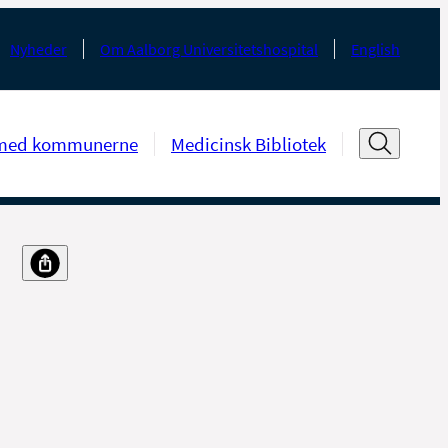
Nyheder
Om Aalborg Universitetshospital
English
med kommunerne
Medicinsk Bibliotek