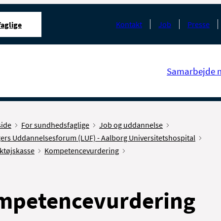
Kontakt
Job
Presse
aglige
Samarbejde 
side
For sundhedsfaglige
Job og uddannelse
ers Uddannelsesforum (LUF) - Aalborg Universitetshospital
ktøjskasse
Kompetencevurdering
mpetencevurdering