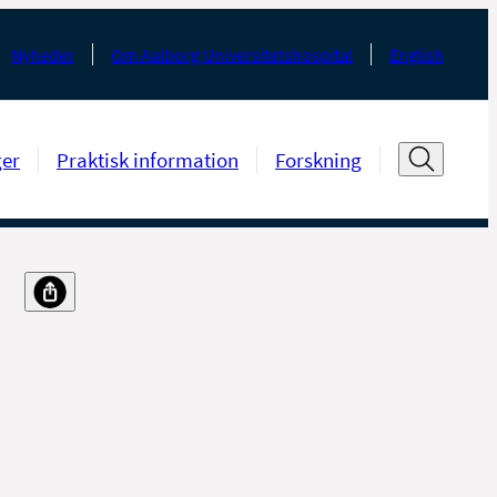
Nyheder
Om Aalborg Universitetshospital
English
ger
Praktisk information
Forskning