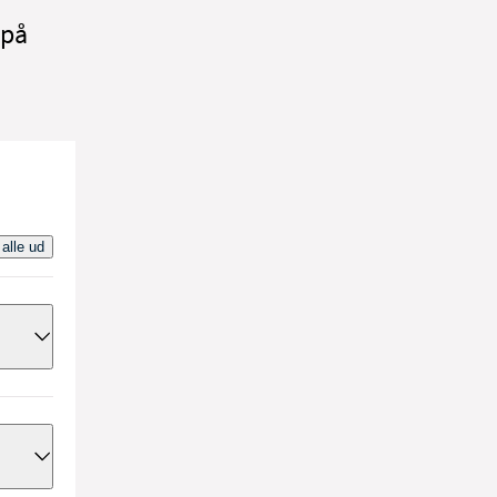
 på
 alle ud
n
øbet