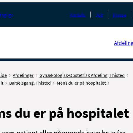
Kontakt
Job
Presse
faglige
Afdelin
side
Afdelinger
Gynækologisk-Obstetrisk Afdeling, Thisted
it
Barselsgang, Thisted
Mens du er på hospitalet
s du er på hospitalet
 som patient eller pårørende have brug for