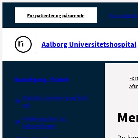
For patienter og pårørende
For sundheds
Gå til forsiden
Aalborg Universitetshospital
For
Barselsgang, Thisted
Afsn
Kontakt, parkering og find
vej
Men
Undersøgelser og
behandlinger
Du kan