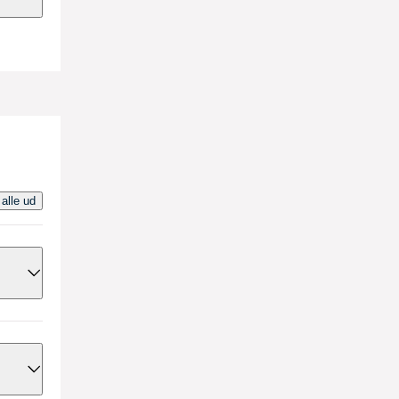
, ud
sige
l ske
ing
 alle ud
: