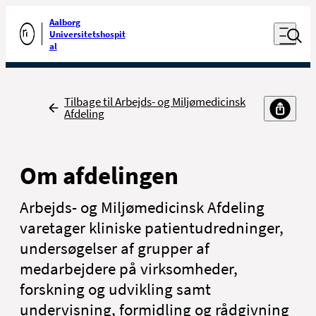
Luk naviga
Udfør søgning
Aalborg
Åben nav
Universitetshospit
Gå til forsiden
al
Tilbage
Tilbage til Arbejds- og Miljømedicinsk
Afdeling
Om afdelingen
Arbejds- og Miljømedicinsk Afdeling
varetager kliniske patientudredninger,
undersøgelser af grupper af
medarbejdere på virksomheder,
forskning og udvikling samt
undervisning, formidling og rådgivning