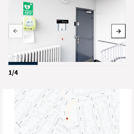
læger
Jakob Hjort Bønløkke
psykologer
socialrådgiver
CHEFLÆGE OG
FORSKNINGSANSVARLIG
lægesekretærer.
1
/
4