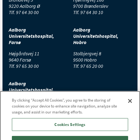
9220 Aalborg Ø
9700 Brønderslev
Tlf.
97 64 30 00
Tlf.
97 64 30 10
Aalborg
Aalborg
Universitetshospital,
Universitetshospital,
Farsø
Hobro
Højgårdsvej 11
Stolbjergvej 8
9640 Farsø
9500 Hobro
Tlf.
97 65 30 00
Tlf.
97 65 20 00
Aalborg
Universitetshospital,
Thisted
By clicking “Accept All Cookies”, you agree to the storing of
cookies on your device to enhance site navigation, analyze site
Højtoftevej 2
usage, and assist in our marketing efforts.
7700 Thisted
Tlf.
97 65 00 00
Cookies Settings