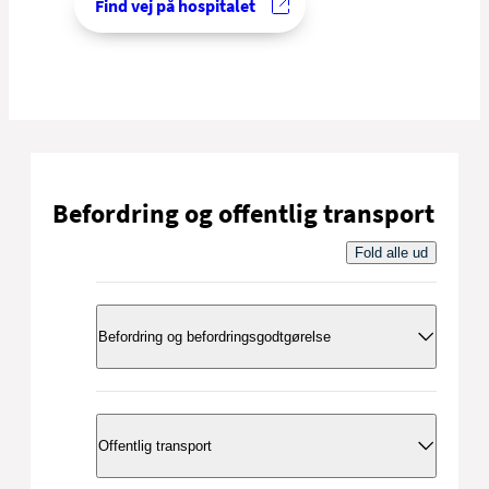
Find vej på hospitalet
Befordring og offentlig transport
Fold alle ud
Befordring og befordringsgodtgørelse
Hovedreglen er, at du selv sørger for og
betaler din befordring. Du kan dog blive
Offentlig transport
bevilget befordring eller få udbetalt
befordringsgodtgørelse, hvis du opfylder