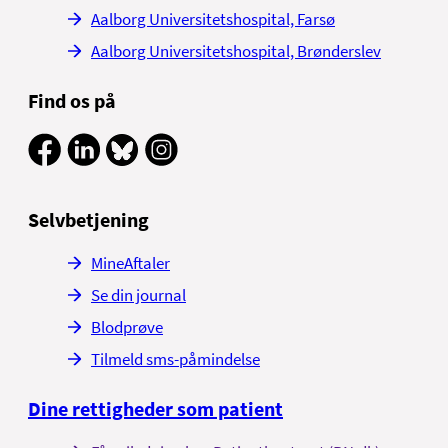
Aalborg Universitetshospital, Farsø
Aalborg Universitetshospital, Brønderslev
Find os på
Selvbetjening
MineAftaler
Se din journal
Blodprøve
Tilmeld sms-påmindelse
Dine rettigheder som patient