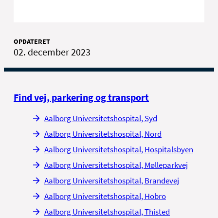
reglerne for det.
Der kører offentlig transport til og fra
hospitalet. NT's kundecenter kan rådgive
Læs reglerne for befordring og
om de bedste bus- og togforbindelser for
OPDATERET
befordringsgodtgørelse
dig. Ring til NT på tlf. 98 11 11 11.
02. december 2023
Se afgangs- og ankomsttider i
Rejseplanen
Find vej, parkering og transport
Aalborg Universitetshospital, Syd
Aalborg Universitetshospital, Nord
Aalborg Universitetshospital, Hospitalsbyen
Aalborg Universitetshospital, Mølleparkvej
Aalborg Universitetshospital, Brandevej
Aalborg Universitetshospital, Hobro
Aalborg Universitetshospital, Thisted