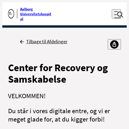
Luk naviga
Udfør søgning
Aalborg
Åben nav
Universitetshospit
Gå til forsiden
al
Tilbage
Tilbage til Afdelinger
Center for Recovery og
Samskabelse
VELKOMMEN!
Du står i vores digitale entre, og vi er
meget glade for, at du kigger forbi!