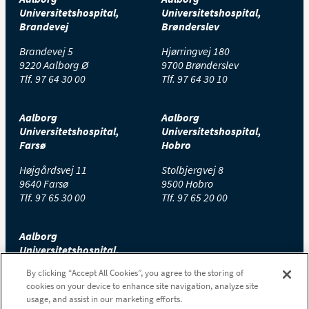
Universitetshospital,
Universitetshospital,
Brandevej
Brønderslev
Brandevej 5
Hjørringvej 180
9220 Aalborg Ø
9700 Brønderslev
Tlf.
97 64 30 00
Tlf.
97 64 30 10
Aalborg
Aalborg
Universitetshospital,
Universitetshospital,
Farsø
Hobro
Højgårdsvej 11
Stolbjergvej 8
9640 Farsø
9500 Hobro
Tlf.
97 65 30 00
Tlf.
97 65 20 00
Aalborg
Universitetshospital,
Thisted
By clicking “Accept All Cookies”, you agree to the storing of
cookies on your device to enhance site navigation, analyze site
Højtoftevej 2
usage, and assist in our marketing efforts.
7700 Thisted