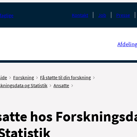
Kontakt
Job
Presse
faglige
Afdelin
side
Forskning
Få støtte til din forskning
kningsdata og Statistik
Ansatte
atte hos Forskningsd
Statistik