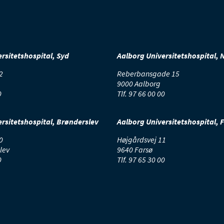
pidemiolog, overlæge
peciallæge i samfundsmedicin
ager sig især af metode- og designmæssige
rsitetshospital, Syd
Aalborg Universitetshospital, 
roblemstillinger og har derudover særligt
rfaring med måling af eksponering og outcome
2
Reberbansgade 15
amt med skalavalidering. Ansat en dag om ugen
9000 Aalborg
g er de resterende dage lektor og forskningsleder for Folkesundhe
0
Tlf.
97 66 00 00
pidemiologi på Institut for Medicin og Sundhedsteknologi, Aalborg
niversitet.
rsitetshospital, Brønderslev
Aalborg Universitetshospital, 
ontakt
hbo@rn.dk
0
Højgårdsvej 11
lev
9640 Farsø
ublikationer
0
Tlf.
97 65 30 00
Kirsten Duch