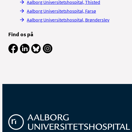
Aalborg Universitetshospital, Thisted
Aalborg Universitetshospital, Farsø
B
Aalborg Universitetshospital, Brønderslev
C
m
Find os på
U
H
m
o
b
K
P