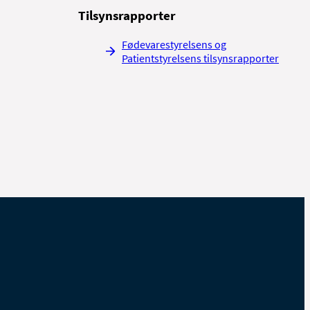
Tilsynsrapporter
Fødevarestyrelsens og
Patientstyrelsens tilsynsrapporter