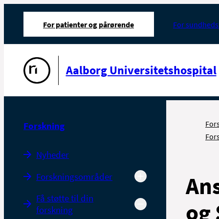
For patienter og pårørende
For sundheds
Gå til forsiden
Aalborg Universitetshospital
For
Forskning
Fors
Nyheder
Forskningsområder
Ans
Få støtte til din
og 
forskning