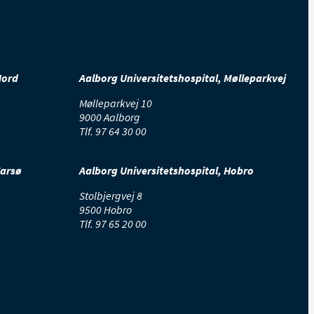
Nord
Aalborg Universitetshospital, Mølleparkvej
Mølleparkvej 10
9000 Aalborg
d og
Tlf.
97 64 30 00
Farsø
Aalborg Universitetshospital, Hobro
Stolbjergvej 8
9500 Hobro
Tlf.
97 65 20 00