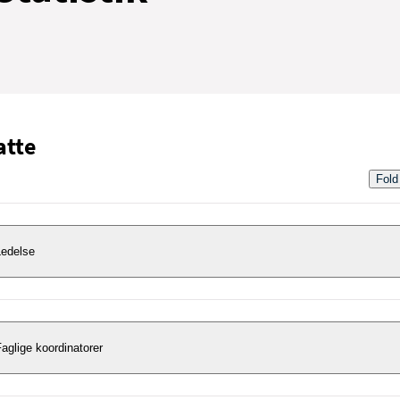
atte
Fold
Ledelse
Tina Obel
aglige koordinatorer
eder, vicekontorchef