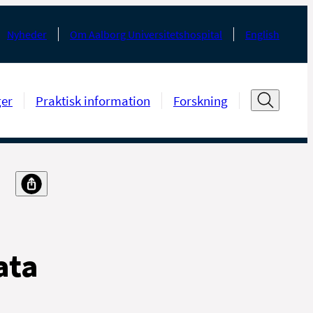
Nyheder
Om Aalborg Universitetshospital
English
ger
Praktisk information
Forskning
ata