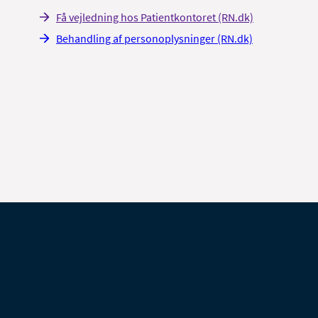
Få vejledning hos Patientkontoret (RN.dk)
Behandling af personoplysninger (RN.dk)
iostatistiker
and.scient. i biofysik fra Københavns Universitet
ed efteruddannelse i statistik fra Aarhus
niversitet
ar arbejdet som statistisk programmør i
edicinalindustrien, som underviser i gymnasiet
g som biostatistiker i konsulentbranchen.
Jeg
egår mig primært i SAS og R.
ontakt
gdam@rn.dk
ublikationer
Henrik Bøggild