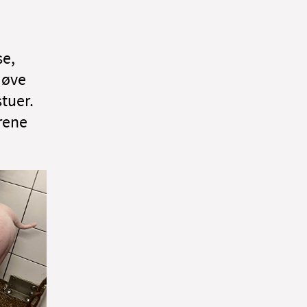
se,
 øve
tuer.
rene