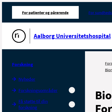
For patienter og pårørende
For sundheds
Gå til forsiden
Aalborg Universitetshospital
For
Forskning
Bio
Nyheder
Forskningsområder
Bi
Få støtte til din
Fo
forskning