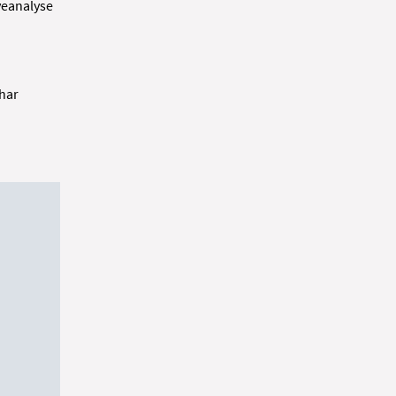
veanalyse
 har