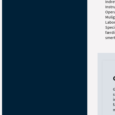
Indre
Instr
Opera
Mulig
Labor
Speci
færdi
smert
G
s
i
f
m