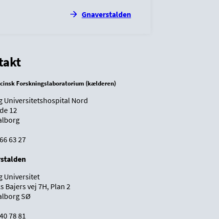
Gnaverstalden
takt
cinsk Forskningslaboratorium (kælderen)
g Universitetshospital Nord
de 12
alborg
7 66 63 27
stalden
g Universitet
s Bajers vej 7H, Plan 2
alborg SØ
9 40 78 81