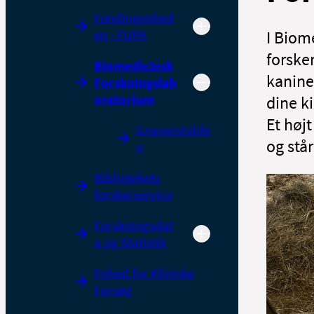
Fundingenhed
en - FUPA
I Biom
forske
Biomedicinsk
kanine
Forskningslab
oratorium
dine k
Et høj
Gnaverstalde
og står
n
Bibliotekets
forskerservice
Forskningsdat
a og Statistik
Enhed for Kliniske
Forsøg