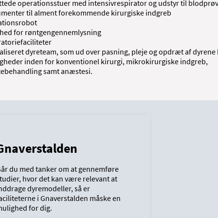
ttede operationsstuer med intensivrespirator og udstyr til blodprø
umenter til alment forekommende kirurgiske indgreb
tionsrobot
hed for røntgengennemlysning
atoriefaciliteter
aliseret dyreteam, som ud over pasning, pleje og opdræt af dyrene
gheder inden for konventionel kirurgi, mikrokirurgiske indgreb,
ebehandling samt anæstesi.
Gnaverstalden
år du med tanker om at gennemføre
tudier, hvor det kan være relevant at
nddrage dyremodeller, så er
aciliteterne i Gnaverstalden måske en
ulighed for dig.