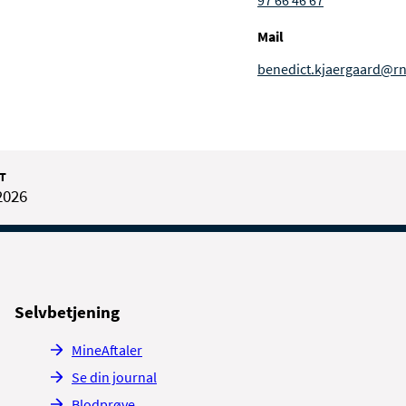
97 66 46 67
Mail
benedict.kjaergaard@rn
T
2026
Selvbetjening
MineAftaler
Se din journal
Blodprøve