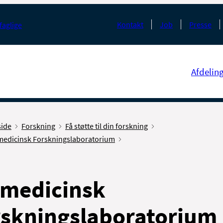
Kontakt
Job
Presse
faglige
Afdelin
side
Forskning
Få støtte til din forskning
medicinsk Forskningslaboratorium
omedicinsk
rskningslaboratorium