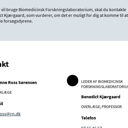
u vil bruge Biomedicinsk Forskningslaboratorium, skal du kontakte
t Kjærgaard, som vurderer, om det er muligt for dig at komme til at
e forsøgsdyrene.
akt
LEDER AF BIOMEDICINSK
nne Ross Sørensen
FORSKNINGSLABORATORI
RLÆGE
Benedict Kjærgaard
il
OVERLÆGE, PROFESSOR
ross@rn.dk
Telefon