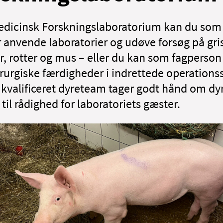
edicinsk Forskningslaboratorium kan du som
r anvende laboratorier og udøve forsøg på gri
r, rotter og mus – eller du kan som fagperson
irurgiske færdigheder i indrettede operationss
t kvalificeret dyreteam tager godt hånd om dy
 til rådighed for laboratoriets gæster.