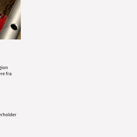
gion
re fra
verholder