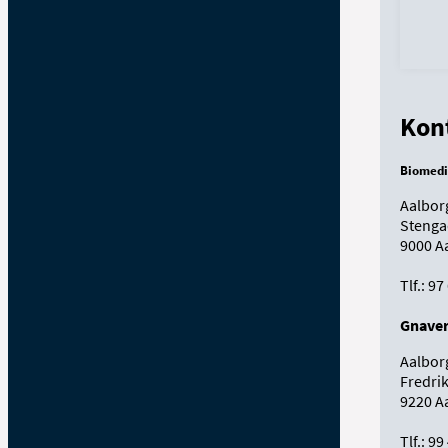
Kon
Biomedi
Aalbor
Stenga
9000 A
Tlf.: 9
Gnaver
Aalbor
Fredrik
9220 A
Tlf.: 9