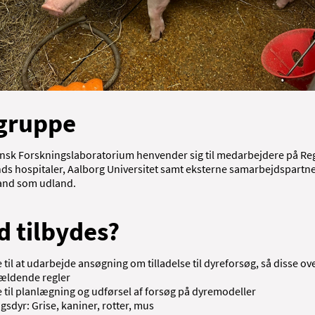
gruppe
nsk Forskningslaboratorium henvender sig til medarbejdere på Re
nds hospitaler, Aalborg Universitet samt eksterne samarbejdspartne
land som udland.
 tilbydes?
e til at udarbejde ansøgning om tilladelse til dyreforsøg, så disse o
gældende regler
e til planlægning og udførsel af forsøg på dyremodeller
gsdyr: Grise, kaniner, rotter, mus