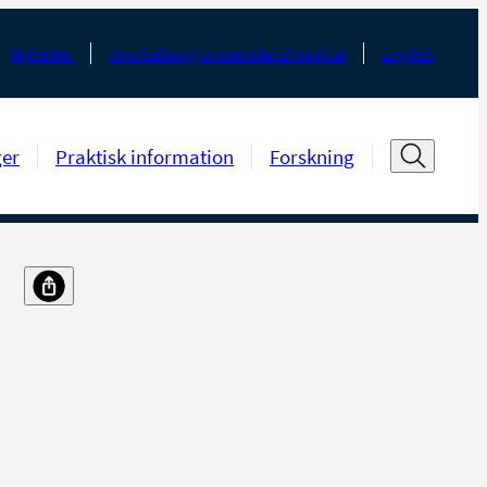
Nyheder
Om Aalborg Universitetshospital
English
ger
Praktisk information
Forskning