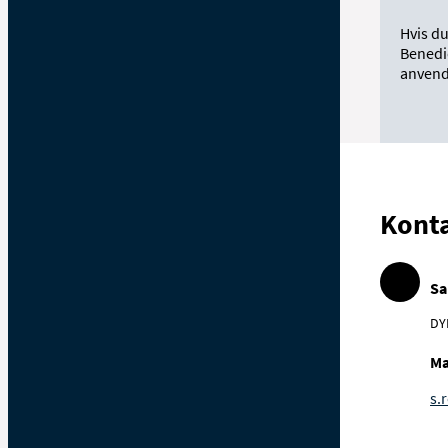
Hvis d
Benedic
anvend
Kont
Sa
DY
Ma
s.