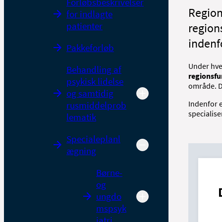
Forløbsbeskrivelser
Region
for indlagte
patienter
region
indenfo
Pakkeforløb
Under hver
Behandling af
regionsfu
psykisk lidelse
område. D
og samtidig
Indenfor e
rusmiddelprob
specialise
lematik
Specialeplanl
ægning
Børne-
og
ungdo
mspsyk
iatri