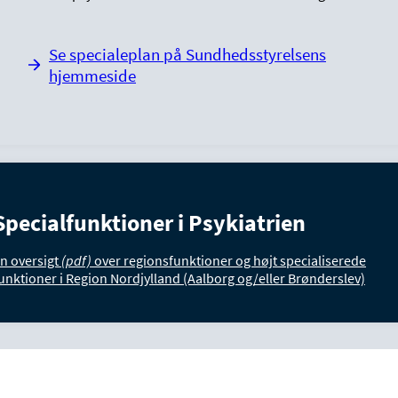
Se specialeplan på Sundhedsstyrelsens
hjemmeside
Specialfunktioner i Psykiatrien
n oversigt
(pdf)
over regionsfunktioner og højt specialiserede
unktioner i Region Nordjylland (Aalborg og/eller Brønderslev)