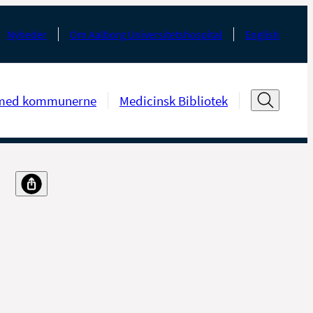
Nyheder
Om Aalborg Universitetshospital
English
med kommunerne
Medicinsk Bibliotek