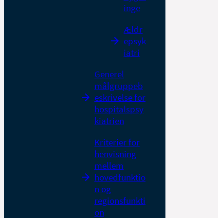
inge
Ældr
epsyk
iatri
Generel
målgruppeb
eskrivelse for
hospitalspsy
kiatrien
Kriterier for
henvisning
mellem
hovedfunktio
n og
regionsfunkti
on