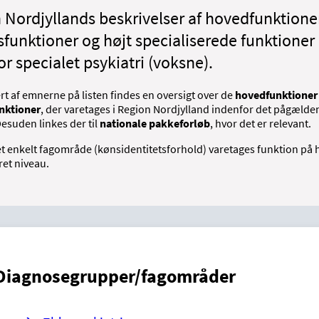
 Nordjyllands beskrivelser af hovedfunktione
sfunktioner og højt specialiserede funktioner
r specialet psykiatri (voksne).
t af emnerne på listen findes en oversigt over de
hovedfunktioner
nktioner
, der varetages i Region Nordjylland indenfor det pågæld
esuden linkes der til
nationale pakkeforløb
, hvor det er relevant.
t enkelt fagområde (kønsidentitetsforhold) varetages funktion på 
ret niveau.
Diagnosegrupper/fagområder