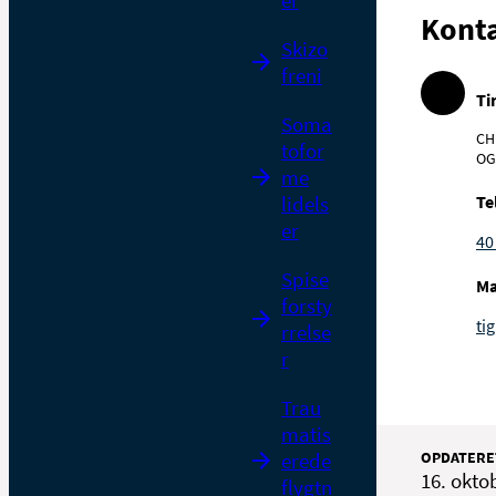
er
Kont
Skizo
freni
Ti
Soma
CH
tofor
OG
me
lidels
Te
er
40
Spise
Ma
forsty
ti
rrelse
r
Trau
matis
erede
OPDATERE
16. okto
flygtn