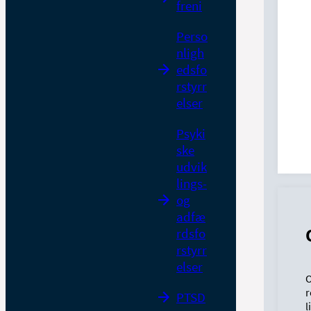
freni
Perso
nligh
edsfo
rstyrr
elser
Psyki
ske
udvik
lings-
og
adfæ
rdsfo
rstyrr
elser
O
r
PTSD
l