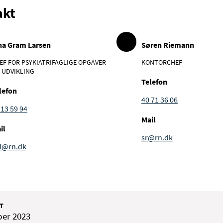
akt
na Gram Larsen
Søren Riemann
EF FOR PSYKIATRIFAGLIGE OPGAVER
KONTORCHEF
 UDVIKLING
Telefon
lefon
40 71 36 06
 13 59 94
Mail
il
sr@rn.dk
gl@rn.dk
T
ber 2023