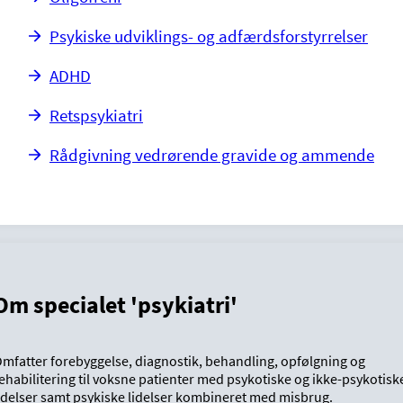
Psykiske udviklings- og adfærdsforstyrrelser
ADHD
Retspsykiatri
Rådgivning vedrørende gravide og ammende
Om specialet 'psykiatri'
mfatter forebyggelse, diagnostik, behandling, opfølgning og
ehabilitering til voksne patienter med psykotiske og ikke-psykotisk
idelser samt psykiske lidelser kombineret med misbrug.