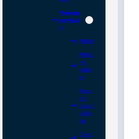
Voksen
psykiat
ri
ADHD
Affekt
ive
lidels
er
Angst
og
tvang
slidel
ser
Oligo