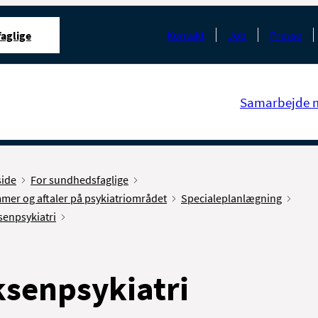
Kontakt
Job
Presse
aglige
Samarbejde 
side
For sundhedsfaglige
mer og aftaler på psykiatriområdet
Specialeplanlægning
senpsykiatri
senpsykiatri