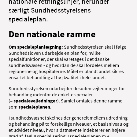
nationale retningslinjer, herunder
særligt Sundhedsstyrelsens
specialeplan.
Den nationale ramme
Om specialeplanlægning:
Sundhedsstyrelsen skal i følge
Sundhedsloven udarbejde en plan for, hvilke
specialfunktioner, der skal varetages i det danske
sundhedsvæsen - og hvordan de skal fordeles mellem
regionerne og hospitalerne. Målet er blandt andet sikres
ensartet behandling af høj kvalitet i hele landet.
Sundhedsstyrelsen udarbejder desuden vejledninger for
behandling indenfor de enkelte specialer
(=
specialevejledninger
). Samlet omtales denne ramme
som
specialeplanen
.
I sundhedsvæsnet skelnes der generelt mellem udredning
og behandling på to forskellige niveauer, et basisniveau og
et udvidet niveau, hvor sidstnævnte indebærer en højere
grad af faglig specialisering. I specialeplanen m.v.