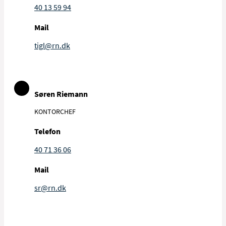
40 13 59 94
Mail
tigl@rn.dk
Søren Riemann
KONTORCHEF
Telefon
40 71 36 06
Mail
sr@rn.dk