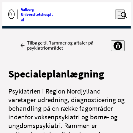
Luk naviga
Udfør søgning
Aalborg
Åben nav
Universitetshospit
Gå til forsiden
al
Tilbage
Tilbage til Rammer og aftaler på
psykiatriområdet
Specialeplanlægning
Psykiatrien i Region Nordjylland
varetager udredning, diagnosticering og
behandling på en række fagområder
indenfor voksenpsykiatri og børne- og
ungdomspsykiatri. Rammen er