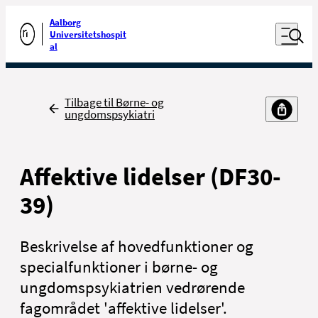
Luk naviga
Udfør søgning
Aalborg
Åben nav
Universitetshospit
Gå til forsiden
al
Tilbage
Tilbage til Børne- og
ungdomspsykiatri
Affektive lidelser (DF30-
39)
Beskrivelse af hovedfunktioner og
specialfunktioner i børne- og
ungdomspsykiatrien vedrørende
fagområdet 'affektive lidelser'.