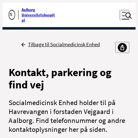
Luk naviga
Udfør søgning
Aalborg
Åben nav
Universitetshospit
Gå til forsiden
al
Tilbage
Tilbage til Socialmedicinsk Enhed
Kontakt, parkering og
find vej
Socialmedicinsk Enhed holder til på
Havrevangen i forstaden Vejgaard i
Aalborg. Find telefonnummer og andre
kontaktoplysninger her på siden.