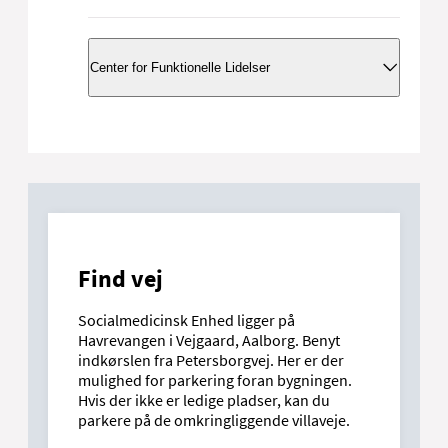
Telefonnummer:
97 66 41 40
Center for Funktionelle Lidelser
Mandag-torsdag 08.00-15.00
Fredag 9.30-14.30
Skriv til os med Digital Post (login med
Telefonnummer
: 97 66 39 99
MitID)
Mandag-torsdag 8.00-15.00
Fredag 9.30-12.00
Skriv til os med Digital Post (login med
MitID)
Find vej
Gå til afsnittets
Socialmedicinsk Enhed ligger på
hjemmeside
Havrevangen i Vejgaard, Aalborg. Benyt
indkørslen fra Petersborgvej. Her er der
mulighed for parkering foran bygningen.
Hvis der ikke er ledige pladser, kan du
parkere på de omkringliggende villaveje.