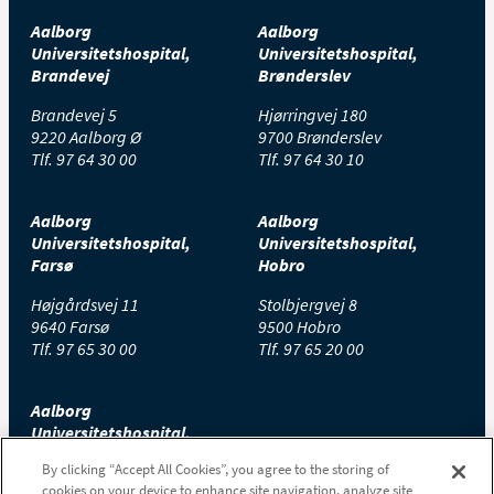
Aalborg
Aalborg
Universitetshospital,
Universitetshospital,
Brandevej
Brønderslev
Brandevej 5
Hjørringvej 180
9220 Aalborg Ø
9700 Brønderslev
Tlf.
97 64 30 00
Tlf.
97 64 30 10
Aalborg
Aalborg
Universitetshospital,
Universitetshospital,
Farsø
Hobro
Højgårdsvej 11
Stolbjergvej 8
9640 Farsø
9500 Hobro
Tlf.
97 65 30 00
Tlf.
97 65 20 00
Aalborg
Universitetshospital,
Thisted
By clicking “Accept All Cookies”, you agree to the storing of
cookies on your device to enhance site navigation, analyze site