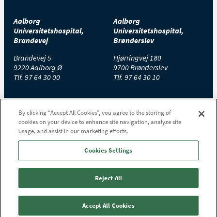
Aalborg
Aalborg
Universitetshospital,
Universitetshospital,
Brandevej
Brønderslev
Brandevej 5
Hjørringvej 180
9220 Aalborg Ø
9700 Brønderslev
Tlf.
97 64 30 00
Tlf.
97 64 30 10
Aalborg
Aalborg
By clicking “Accept All Cookies”, you agree to the storing of
Universitetshospital,
Universitetshospital,
cookies on your device to enhance site navigation, analyze site
Farsø
Hobro
usage, and assist in our marketing efforts.
Højgårdsvej 11
Stolbjergvej 8
9640 Farsø
9500 Hobro
Cookies Settings
Tlf.
97 65 30 00
Tlf.
97 65 20 00
Reject All
Aalborg
Universitetshospital,
Accept All Cookies
Thisted