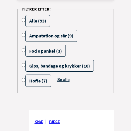
FILTRER EFTER:
Alle (93)
Amputation og sår (9)
Fod og ankel (3)
Gips, bandage og krykker (10)
Se alle
Hofte (7)
filtrerings muligheder
KNÆ
PJECE