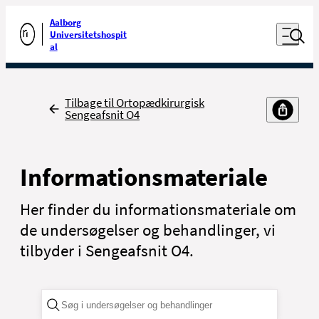
Luk naviga
Udfør søgning
Aalborg
Åben nav
Universitetshospit
Gå til forsiden
al
Tilbage
Tilbage til Ortopædkirurgisk
Sengeafsnit O4
Informationsmateriale
Her finder du informationsmateriale om
de undersøgelser og behandlinger, vi
tilbyder i Sengeafsnit O4.