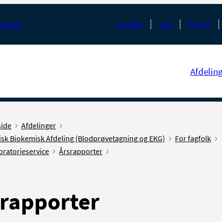
Kontakt
Job
Presse
faglige
Afdelin
side
Afdelinger
isk Biokemisk Afdeling (Blodprøvetagning og EKG)
For fagfolk
oratorieservice
Årsrapporter
rapporter