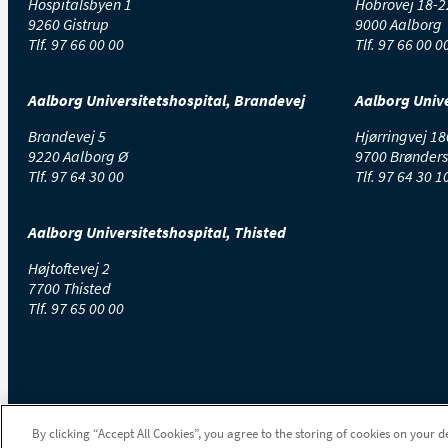
Hospitalsbyen 1
Hobrovej 18-2
9260 Gistrup
9000 Aalborg
Tlf.
97 66 00 00
Tlf.
97 66 00 0
Aalborg Universitetshospital, Brandevej
Aalborg Unive
Brandevej 5
Hjørringvej 18
9220 Aalborg Ø
9700 Brønders
Tlf.
97 64 30 00
Tlf.
97 64 30 1
Aalborg Universitetshospital, Thisted
Højtoftevej 2
7700 Thisted
Tlf.
97 65 00 00
By clicking “Accept All Cookies”, you agree to the storing of cookies on your d