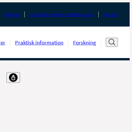
Nyheder
Om Aalborg Universitetshospital
English
ger
Praktisk information
Forskning