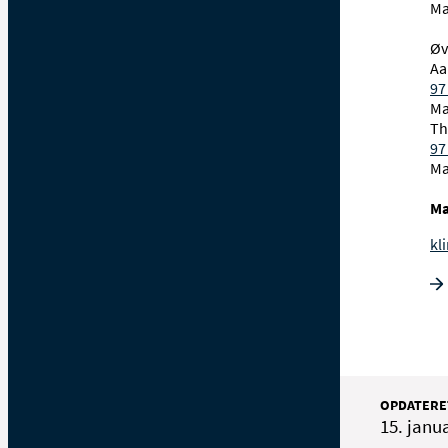
Ma
Øv
Aa
97
Ma
Th
97
Ma
Ma
kl
OPDATERE
15. janu