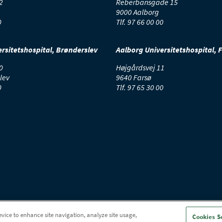
2
Reberbansgade 15
9000 Aalborg
0
Tlf.
97 66 00 00
rsitetshospital, Brønderslev
Aalborg Universitetshospital, 
0
Højgårdsvej 11
lev
9640 Farsø
0
Tlf.
97 65 30 00
evice to enhance site navigation, analyze site usage,
Cookies S