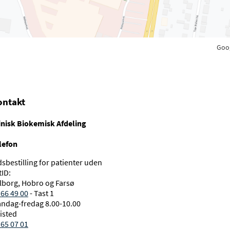
Goo
ontakt
inisk Biokemisk Afdeling
lefon
dsbestilling for patienter uden
tID:
lborg, Hobro og Farsø
 66 49 00
- Tast 1
ndag-fredag 8.00-10.00
isted
 65 07 01