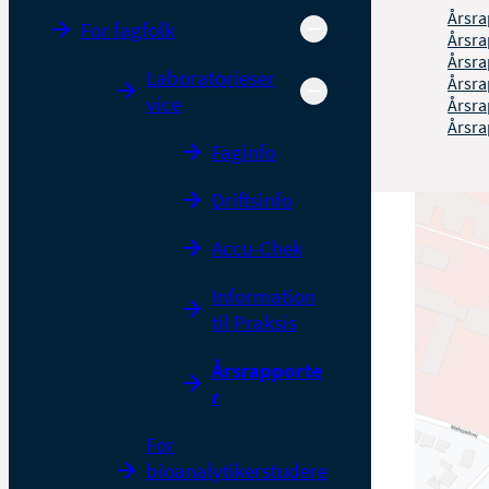
Årsra
For fagfolk
Årsra
Årsra
Laboratorieser
Årsra
vice
Årsra
Årsra
Faginfo
Driftsinfo
Accu-Chek
Information
til Praksis
Årsrapporte
r
For
bioanalytikerstudere