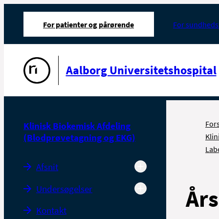
For patienter og pårørende
For sundheds
Gå til forsiden
Aalborg Universitetshospital
For
Klinisk Biokemisk Afdeling
(Blodprøvetagning og EKG)
Klin
Lab
Afsnit
Undersøgelser
Års
Kontakt