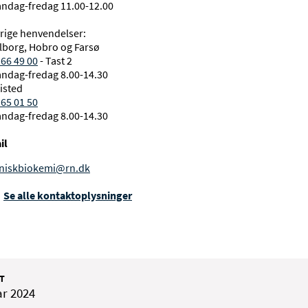
ndag-fredag 11.00-12.00
rige henvendelser:
lborg, Hobro og Farsø
 66 49 00
- Tast 2
ndag-fredag 8.00-14.30
isted
 65 01 50
ndag-fredag 8.00-14.30
il
iniskbiokemi@rn.dk
Se alle kontakt­oplysninger
T
ar 2024