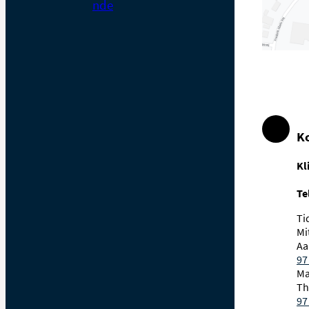
nde
K
Kl
Te
Ti
Mi
Aa
97
Ma
Th
97