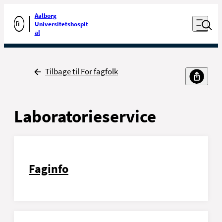
Luk naviga
Udfør søgning
Aalborg
Åben nav
Universitetshospit
Gå til forsiden
al
Tilbage
Tilbage til For fagfolk
Laboratorieservice
Faginfo