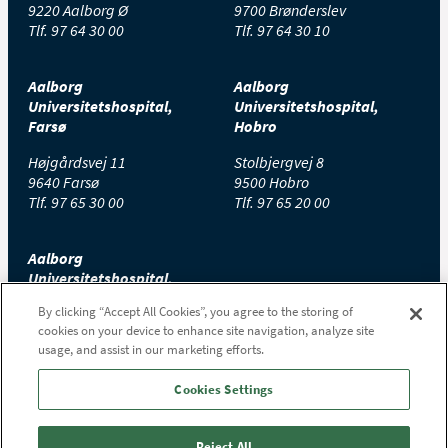
9220 Aalborg Ø
9700 Brønderslev
Tlf.
97 64 30 00
Tlf.
97 64 30 10
Aalborg
Aalborg
Universitetshospital,
Universitetshospital,
Farsø
Hobro
Højgårdsvej 11
Stolbjergvej 8
9640 Farsø
9500 Hobro
Tlf.
97 65 30 00
Tlf.
97 65 20 00
Aalborg
Universitetshospital,
Thisted
By clicking “Accept All Cookies”, you agree to the storing of
cookies on your device to enhance site navigation, analyze site
Højtoftevej 2
usage, and assist in our marketing efforts.
7700 Thisted
Tlf.
97 65 00 00
Cookies Settings
Reject All