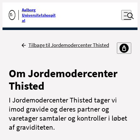
Luk naviga
Udfør søgning
Aalborg
Åben nav
Universitetshospit
Gå til forsiden
al
Tilbage
Tilbage til Jordemodercenter Thisted
Om Jordemodercenter
Thisted
I Jordemodercenter Thisted tager vi
imod gravide og deres partner og
varetager samtaler og kontroller i løbet
af graviditeten.