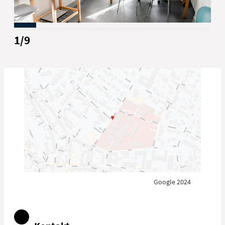
konsultationsjordemødrene også har
deres daglige gang inde på hospitalet.
Majken Saugbjerg Mark Jensen
1
/
9
CHEFJORDEMODER OG AFSNITSLEDER
Samarbejdspartnere
Din konsultationsjordemoder har et tæt
samarbejde med blandt andet den
sundhedsplejerske, som er tilknyttet det
område, hvor du bor. Dette giver os
mulighed for at skabe gode og trygge
overgange mellem graviditeten, fødslen og
opstarten på familielivet. Har du og/eller
din partner brug for ekstra støtte, kan vi
kontakte sundhedsplejen allerede i
graviditeten, så hun tidligt kan etablere
kontakt til jer og guide jer med
Google 2024
udgangspunkt i netop jeres behov.
Derudover samarbejder vi med de
praktiserende læger, kommunernes
familieforvaltninger samt