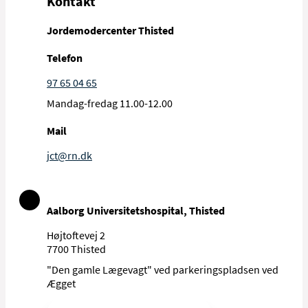
Kontakt
Svangreambulatorium, Thisted
og
Ambulatorium for Graviditet og
Jordemodercenter Thisted
Ultralyd
på Aalborg Universitetshospital.
Telefon
97 65 04 65
Mandag-fredag 11.00-12.00
Mail
jct@rn.dk
Aalborg Universitetshospital, Thisted
Højtoftevej 2
7700 Thisted
"Den gamle Lægevagt" ved parkeringspladsen ved
Ægget