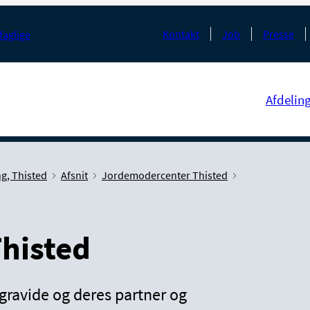
Kontakt
Job
Presse
faglige
Afdelin
g, Thisted
Afsnit
Jordemodercenter Thisted
histed
gravide og deres partner og