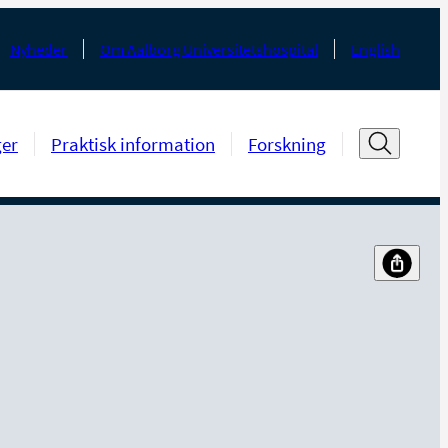
Nyheder
Om Aalborg Universitetshospital
English
ger
Praktisk information
Forskning