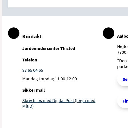
Kontakt
Aalbo
Højto
Jordemodercenter Thisted
7700 
Telefon
"Den 
parke
97 65 04 65
Mandag-torsdag 11.00-12.00
Se
Sikker mail
Skriv til os med Digital Post (login med
Fi
MitID)