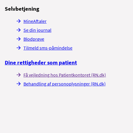
Selvbetjening
MineAftaler
Se din journal
Blodprøve
Tilmeld sms-påmindelse
Dine rettigheder som patient
Få vejledning hos Patientkontoret (RN.dk)
Behandling af personoplysninger (RN.dk)