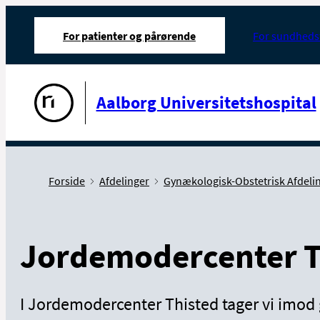
For patienter og pårørende
For sundheds
Gå til forsiden
Aalborg Universitetshospital
Forside
Afdelinger
Gynækologisk-Obstetrisk Afdelin
Jordemodercenter T
I Jordemodercenter Thisted tager vi imod 