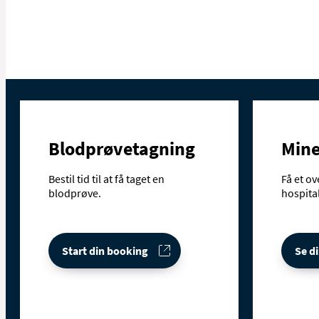
Blodprøvetagning
Mine
Bestil tid til at få taget en
Få et ov
blodprøve.
hospital
Start din booking
Se di