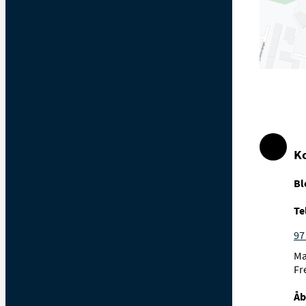
K
Bl
Te
97
Ma
Fr
Åb