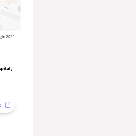
gle 2024
pital,
t