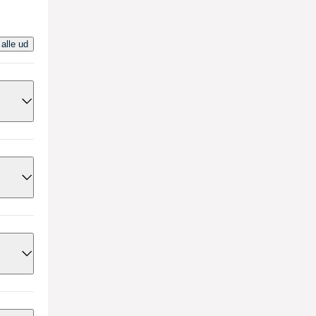
 alle ud
nne
e
r du