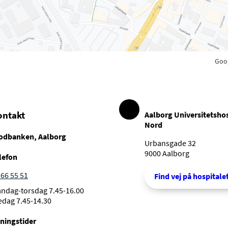
Goo
ontakt
Aalborg Universitetshos
Nord
odbanken, Aalborg
Urbansgade 32
9000 Aalborg
lefon
 66 55 51
Find vej på hospitale
ndag-torsdag 7.45-16.00
edag 7.45-14.30
ningstider