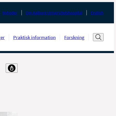
Nyheder
Om Aalborg Universitetshospital
English
ger
Praktisk information
Forskning