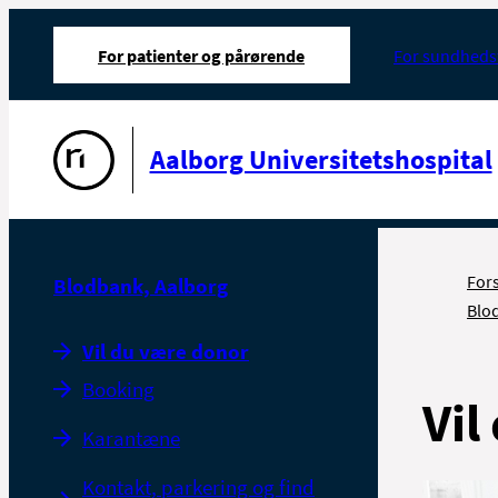
For patienter og pårørende
For sundheds
Gå til forsiden
Aalborg Universitetshospital
For
Blodbank, Aalborg
Blo
Vil du være donor
Booking
Vil
Karantæne
Kontakt, parkering og find