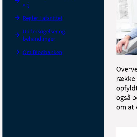
vej
Regler i afsnittet
Undersøgelser og
behandlinger
Om Blodbanken
Overve
række 
opfyld
også 
om at 