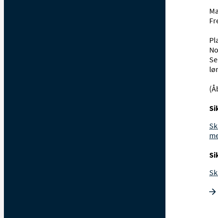
Ma
Fr
Pl
No
Se
lø
(Å
Si
Sk
me
Si
Skr