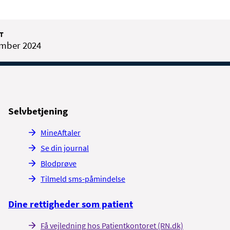
T
ember 2024
Selvbetjening
MineAftaler
Se din journal
Blodprøve
Tilmeld sms-påmindelse
Dine rettigheder som patient
Få vejledning hos Patientkontoret (RN.dk)