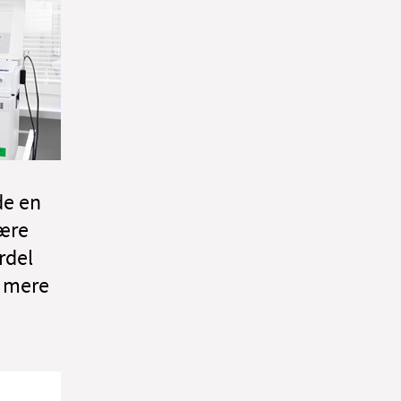
de en
være
rdel
t mere