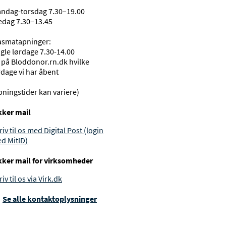
ndag-torsdag 7.30–19.00
edag 7.30–13.45
asmatapninger:
gle lørdage 7.30-14.00
 på Bloddonor.rn.dk hvilke
rdage vi har åbent
bningstider kan variere)
kker mail
riv til os med Digital Post (login
d MitID)
kker mail for virksomheder
iv til os via Virk.dk
Se alle kontakt­oplysninger