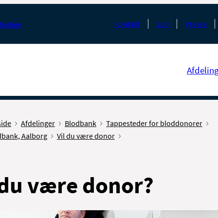
Kontakt
Job
Presse
faglige
Afdelin
side
Afdelinger
Blodbank
Tappesteder for bloddonorer
dbank, Aalborg
Vil du være donor
 du være donor?