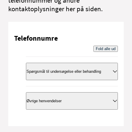
telefonnummer og andre
kontaktoplysninger her på siden.
Telefonnumre
Fold alle ud
Spørgsmål til undersøgelse eller behandling
Ring til vores sygeplejerske, hvis du har
spørgsmål til din undersøgelse eller
Øvrige henvendelser
behandling.
97 65 35 57
97 65 31 10
Telefontid: Mandag-fredag 8.00-15.00