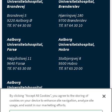
Universitetshospital,
Universitetshospital,
Brandevej
Brønderslev
Brandevej 5
Hjørringvej 180
9220 Aalborg Ø
9700 Brønderslev
Tlf.
97 64 30 00
Tlf.
97 64 30 10
Aalborg
Aalborg
Universitetshospital,
Universitetshospital,
Farsø
Hobro
Højgårdsvej 11
Stolbjergvej 8
9640 Farsø
9500 Hobro
Tlf.
97 65 30 00
Tlf.
97 65 20 00
Aalborg
Universitetshospital,
Thisted
By clicking “Accept All Cookies”, you agree to the storing of
cookies on your device to enhance site navigation, analyze site
Højtoftevej 2
usage, and assist in our marketing efforts.
7700 Thisted
Tlf.
97 65 00 00