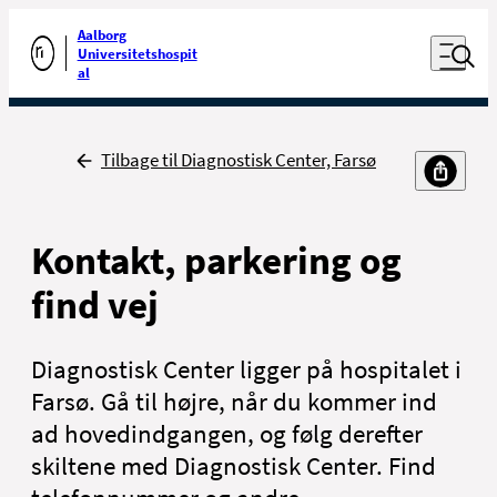
Luk naviga
Udfør søgning
Aalborg
Åben nav
Universitetshospit
Gå til forsiden
al
Tilbage
Tilbage til Diagnostisk Center, Farsø
Kontakt, parkering og
find vej
Diagnostisk Center ligger på hospitalet i
Farsø. Gå til højre, når du kommer ind
ad hovedindgangen, og følg derefter
skiltene med Diagnostisk Center. Find