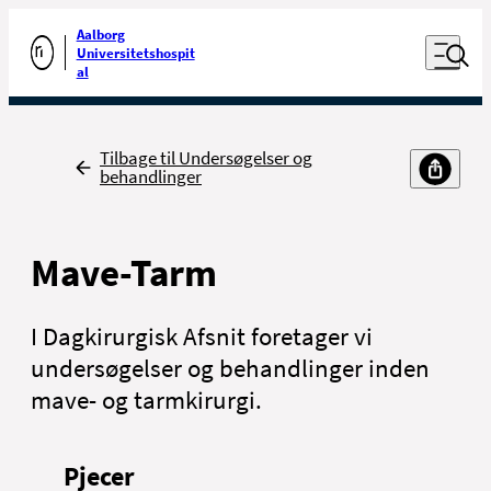
Luk naviga
Udfør søgning
Aalborg
Åben nav
Universitetshospit
Gå til forsiden
al
Tilbage
Tilbage til Undersøgelser og
behandlinger
Mave-Tarm
I Dagkirurgisk Afsnit foretager vi
undersøgelser og behandlinger inden
mave- og tarmkirurgi.
Pjecer