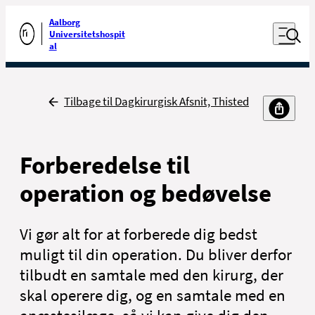
Luk naviga
Udfør søgning
Aalborg
Åben nav
Universitetshospit
Gå til forsiden
al
Tilbage
Tilbage til Dagkirurgisk Afsnit, Thisted
Forberedelse til
operation og bedøvelse
Vi gør alt for at forberede dig bedst
muligt til din operation. Du bliver derfor
tilbudt en samtale med den kirurg, der
skal operere dig, og en samtale med en