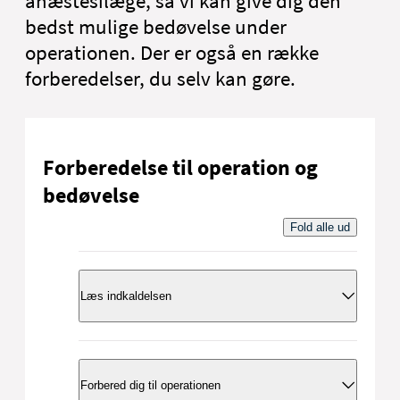
anæstesilæge, så vi kan give dig den
bedst mulige bedøvelse under
operationen. Der er også en række
forberedelser, du selv kan gøre.
Forberedelse til operation og
bedøvelse
Fold alle ud
Læs indkaldelsen
Når du bliver indkaldt til undersøgelse eller
behandling hos os, får du en indkaldelse
Forbered dig til operationen
med flere sider.