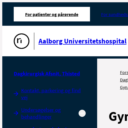
For patienter og pårørende
For sundheds
Gå til forsiden
Aalborg Universitetshospital
For
Dagkirurgisk Afsnit, Thisted
Dagk
Gyn
Kontakt, parkering og find
vej
Undersøgelser og
Gy
behandlinger