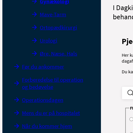
Gynækologi
I Dagki
Mave-Tarm
behand
Ortopædkirurgi
Pje
Urologi
Øre, Næse, Hals
Her k
dagaf
Før du ankommer
Du ka
Forberedelse til operation
og bedøvelse
Operationsdagen
F
Mens du er på hospitalet
Når du kommer hjem