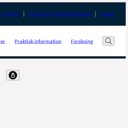
Nyheder
Om Aalborg Universitetshospital
English
ger
Praktisk information
Forskning