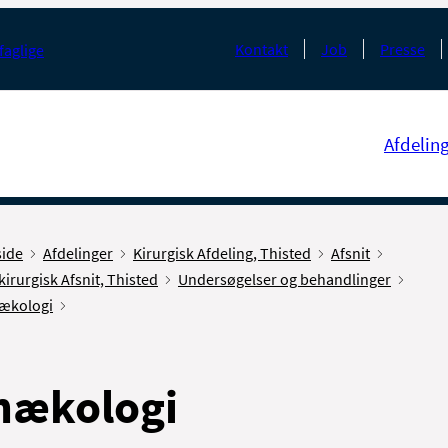
Kontakt
Job
Presse
faglige
Afdelin
side
Afdelinger
Kirurgisk Afdeling, Thisted
Afsnit
irurgisk Afsnit, Thisted
Undersøgelser og behandlinger
ækologi
nækologi