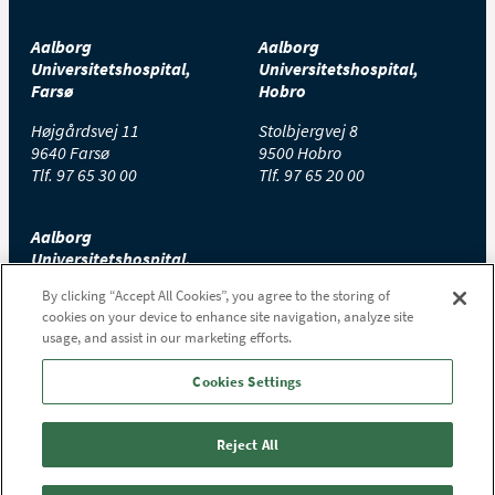
Aalborg
Aalborg
Universitetshospital,
Universitetshospital,
Farsø
Hobro
Højgårdsvej 11
Stolbjergvej 8
9640 Farsø
9500 Hobro
Tlf.
97 65 30 00
Tlf.
97 65 20 00
Aalborg
Universitetshospital,
Thisted
By clicking “Accept All Cookies”, you agree to the storing of
cookies on your device to enhance site navigation, analyze site
Højtoftevej 2
usage, and assist in our marketing efforts.
7700 Thisted
Tlf.
97 65 00 00
Cookies Settings
Reject All