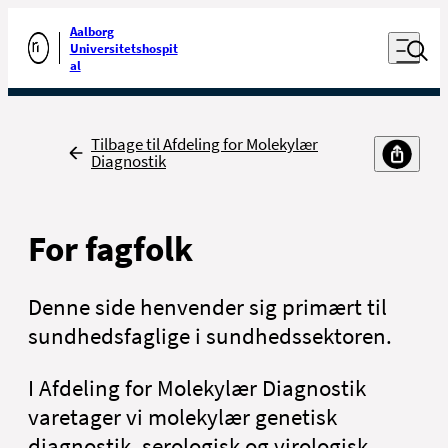
Luk naviga
Udfør søgning
Aalborg
Åben nav
Universitetshospit
Gå til forsiden
al
Tilbage
Tilbage til Afdeling for Molekylær
Diagnostik
For fagfolk
Denne side henvender sig primært til
sundhedsfaglige i sundhedssektoren.
I Afdeling for Molekylær Diagnostik
varetager vi molekylær genetisk
diagnostik, serologisk og virologisk