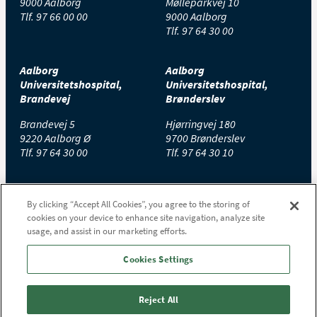
9000 Aalborg
Mølleparkvej 10
Tlf.
97 66 00 00
9000 Aalborg
Tlf.
97 64 30 00
Aalborg
Aalborg
Universitetshospital,
Universitetshospital,
Brandevej
Brønderslev
Brandevej 5
Hjørringvej 180
9220 Aalborg Ø
9700 Brønderslev
Tlf.
97 64 30 00
Tlf.
97 64 30 10
Aalborg
Aalborg
By clicking “Accept All Cookies”, you agree to the storing of
Universitetshospital,
Universitetshospital,
cookies on your device to enhance site navigation, analyze site
Farsø
Hobro
usage, and assist in our marketing efforts.
Højgårdsvej 11
Stolbjergvej 8
9640 Farsø
9500 Hobro
Cookies Settings
Tlf.
97 65 30 00
Tlf.
97 65 20 00
Reject All
Aalborg