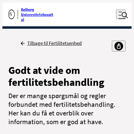
Luk naviga
Udfør søgning
Aalborg
Åben nav
Universitetshospit
Gå til forsiden
al
Tilbage
Tilbage til Fertilitetsenhed
Godt at vide om
fertilitetsbehandling
Der er mange spørgsmål og regler
forbundet med fertilitetsbehandling.
Her kan du få et overblik over
information, som er god at have.