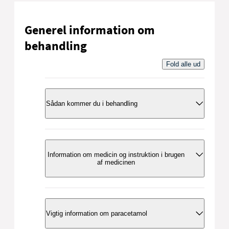
Generel information om
behandling
Fold alle ud
Sådan kommer du i behandling
Hvis du opfylder betingelserne for at
komme i behandling, skal du i første
Information om medicin og instruktion i brugen
omgang kontakte din egen læge.
af medicinen
Se regler for behandling
På
www.medicininstruktion.dk
kan du se
instruktionsfilm om, hvordan du tager dit
Vigtig information om paracetamol
lægemiddel eller håndterer dit medicinske