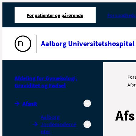
For patienter og pårørende
For sundheds
Gå til forsiden
Aalborg Universitetshospital
For
Afdeling for Gynækologi,
Graviditet og Fødsel
Afsn
Afsnit
Afs
Aalborg
Jordemoderce
nter