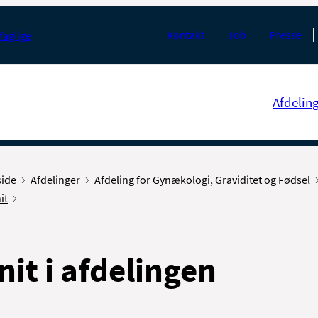
Kontakt
Job
Presse
faglige
Afdelin
side
Afdelinger
Afdeling for Gynækologi, Graviditet og Fødsel
it
nit i afdelingen