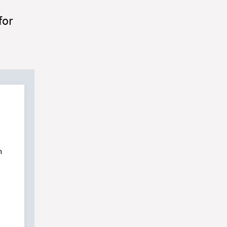
for
m