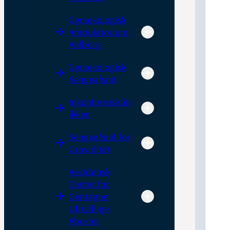
Gynækologisk
Ambulatorium,
Aalborg
Gynækologisk
Sengeafsnit
Inkontinensklin
ikken
Sengeafsnit for
Graviditet
Vestdansk
Center for
Gentagne
Ufrivillige
Aborter