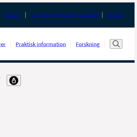
Nyheder
Om Aalborg Universitetshospital
English
ger
Praktisk information
Forskning