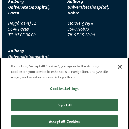
Aalborg
Aalborg
Universitetshospital,
Universitetshospital,
Farsø
Hobro
Højgårdsvej 11
Stolbjergvej 8
9640 Farsø
9500 Hobro
Tlf.
97 65 30 00
Tlf.
97 65 20 00
Aalborg
Universitetshospital,
Thisted
By clicking “Accept All Cookies”, you agree to the storing of
cookies on your device to enhance site navigation, analyze site
Højtoftevej 2
usage, and assist in our marketing efforts.
7700 Thisted
Tlf.
97 65 00 00
Cookies Settings
Reject All
Accept All Cookies