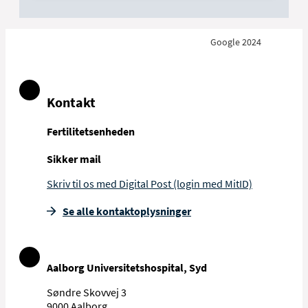
Læs mere om utilsigtede hændelser og
hvordan du rapporterer dem (rn.dk)
Den Landsdækkende
Undersøgelse af
Google 2024
Patientoplevelser
Kontakt
Fertilitetsenheden
Sikker mail
Skriv til os med Digital Post (login med MitID)
Se alle kontakt­oplysninger
Aalborg Universitetshospital, Syd
Søndre Skovvej 3
9000 Aalborg