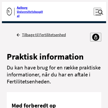
Luk naviga
Udfør søgning
Aalborg
Åben nav
Universitetshospit
Gå til forsiden
al
Tilbage
Tilbage til Fertilitetsenhed
Praktisk information
Du kan have brug for en række praktiske
informationer, når du har en aftale i
Fertilitetsenheden.
Mød forberedt op