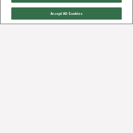
9000
Aalborg
Accept All Cookies
Find vej på hospitalet
Find vej, parkering og transport
Aalborg Universitetshospital, Syd
Aalborg Universitetshospital, Nord
Aalborg Universitetshospital, Hospitalsbyen
Aalborg Universitetshospital, Mølleparkvej
Aalborg Universitetshospital, Brandevej