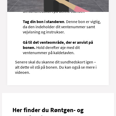
Meld din ankomst på standeren ved
indgangen
. Det er vigtigt, at du får registreret
dit sundhedskort på denne stander.
Tag din bon i standeren
. Denne bon er vigtig,
da den indeholder dit ventenummer samt
vejvisning og instrukser.
Gå til det venteområde, der er anvist på
bonen.
Hold derefter øje med dit
ventenummer på kaldetavlen.
Senere skal du skanne dit sundhedskort igen –
alt dette vil stå på bonen. Du kan også se mere i
videoen.
Her finder du Røntgen- og