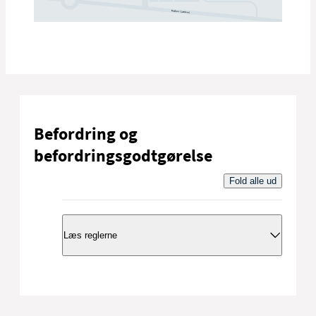
Befordring og
befordringsgodtgørelse
Fold alle ud
Læs reglerne
Hovedreglen er, at du selv sørger for og
betaler din befordring. Du kan dog blive