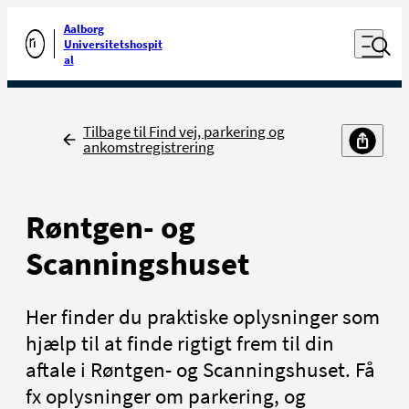
Luk naviga
Udfør søgning
Aalborg
Åben nav
Universitetshospit
Gå til forsiden
al
Tilbage
Tilbage til Find vej, parkering og
ankomstregistrering
Røntgen- og
Scanningshuset
Her finder du praktiske oplysninger som
hjælp til at finde rigtigt frem til din
aftale i Røntgen- og Scanningshuset. Få
fx oplysninger om parkering, og