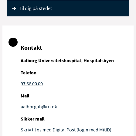
bevilget befordring eller få udbetalt
befordringsgodtgørelse, hvis du opfylder
Til dig på stedet
reglerne for det.
Læs reglerne for befordring og
befordringsgodtgørelse
Kontakt
Aalborg Universitetshospital, Hospitalsbyen
Telefon
97 66 00 00
Mail
aalborguh@rn.dk
Sikker mail
Skriv til os med Digital Post (login med MitID)