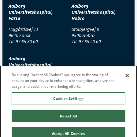
Aalborg
Aalborg
Universitetshospital,
Universitetshospital,
Farsø
Hobro
Højgårdsvej 11
Stolbjergvej 8
9640 Farsø
9500 Hobro
Tlf.
97 65 30 00
Tlf.
97 65 20 00
Aalborg
Universitetshospital,
Thisted
By clicking “Accept All Cookies”, you agree to the storing of
cookies on your device to enhance site navigation, analyze site
Højtoftevej 2
usage, and assist in our marketing efforts.
7700 Thisted
Tlf.
97 65 00 00
Cookies Settings
Reject All
Accept All Cookies