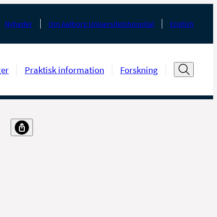
Nyheder
Om Aalborg Universitetshospital
English
ger
Praktisk information
Forskning