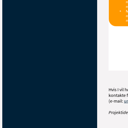
Hvis I vil
kontakte 
(e-mail:
u
Projektide