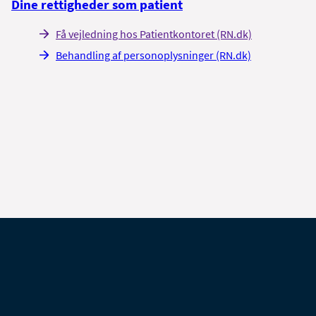
Dine rettigheder som patient
Få vejledning hos Patientkontoret (RN.dk)
Behandling af personoplysninger (RN.dk)