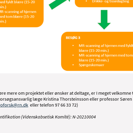
 høre mere om projektet eller ønsker at deltage, er I meget velkomne t
forsøgsansvarlig læge Kristina Thorsteinsson eller professor Søre
roforsk@rn.dk
eller telefon 97 66 33 72)
ntifikation (Videnskabsetisk Komíté): N-20210004