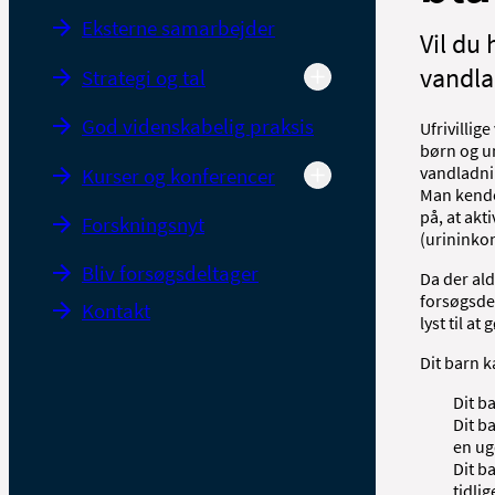
Eksterne samarbejder
Vil du 
vandla
Strategi og tal
God videnskabelig praksis
Ufrivillig
børn og un
vandladni
Kurser og konferencer
Man kender
på, at akt
Forskningsnyt
(urininko
Bliv forsøgsdeltager
Da der ald
forsøgsde
Kontakt
lyst til a
Dit barn k
Dit b
Dit b
en ug
Dit b
tidli