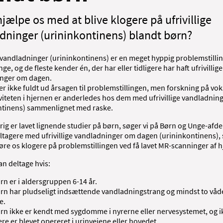
hjælpe os med at blive klogere på ufrivillige
dninger (urininkontinens) blandt børn?
e vandladninger (urininkontinens) er en meget hyppig problemstilli
ge, og de fleste kender én, der har eller tidligere har haft ufrivillige
nger om dagen.
 ikke fuldt ud årsagen til problemstillingen, men forskning på vok
iviteten i hjernen er anderledes hos dem med ufrivillige vandladnin
ntinens) sammenlignet med raske.
rig er lavet lignende studier på børn, søger vi på Børn og Unge-afd
ltagere med ufrivillige vandladninger om dagen (urininkontinens),
t gøre os klogere på problemstillingen ved få lavet MR-scanninger af 
an deltage hvis:
arn er i aldersgruppen 6-14 år.
arn har pludseligt indsættende vandladningstrang og mindst to våd
e.
arn ikke er kendt med sygdomme i nyrerne eller nervesystemet, og i
gere er blevet opereret i urinvejene eller hovedet.