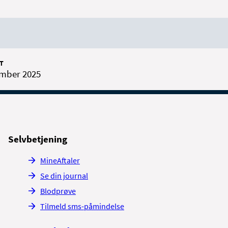
T
ember 2025
Selvbetjening
MineAftaler
Se din journal
Blodprøve
Tilmeld sms-påmindelse