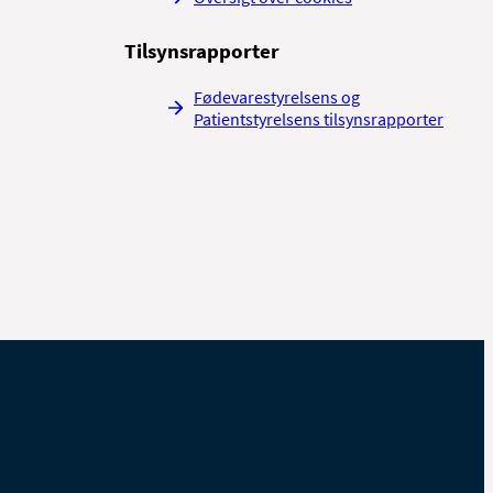
Tilsynsrapporter
Fødevarestyrelsens og
Patientstyrelsens tilsynsrapporter