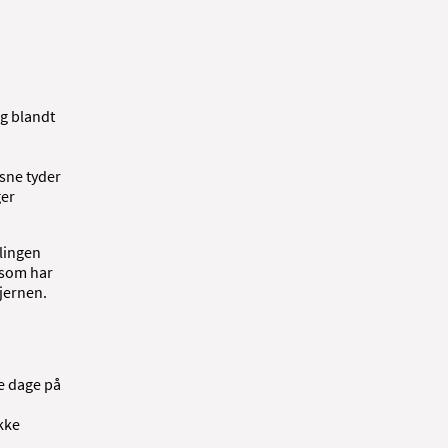
ng blandt
sne tyder
ger
elingen
 som har
hjernen.
e dage på
kke