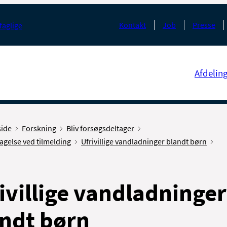
Kontakt
Job
Presse
faglige
Afdelin
side
Forskning
Bliv forsøgsdeltager
agelse ved tilmelding
Ufrivillige vandladninger blandt børn
ivillige vandladninger
ndt børn