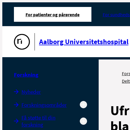
For patienter og pårørende
For sundheds
Gå til forsiden
Aalborg Universitetshospital
For
Forskning
Delt
Nyheder
Forskningsområder
Ufr
Få støtte til din
bla
forskning