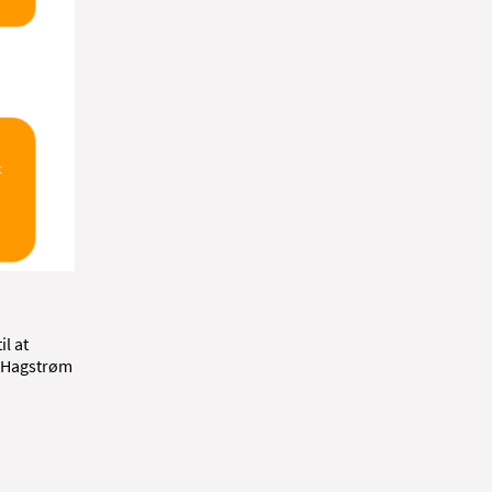
il at
n Hagstrøm