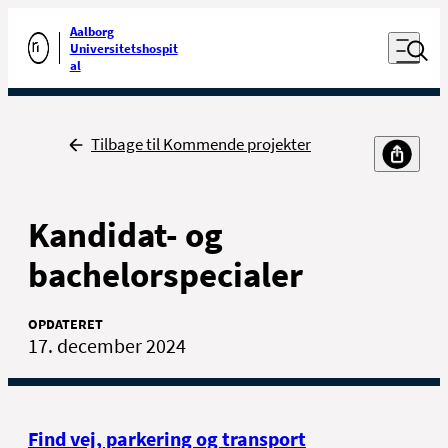
Luk naviga
Udfør søgning
Aalborg
Åben nav
Universitetshospit
Gå til forsiden
al
Tilbage
Tilbage til Kommende projekter
Kandidat- og
bachelorspecialer
OPDATERET
17. december 2024
Find vej, parkering og transport