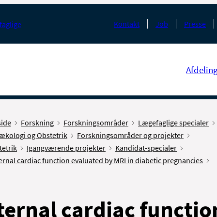
Kontakt
Job
Presse
faglige
Afdelin
side
Forskning
Forskningsområder
Lægefaglige specialer
ækologi og Obstetrik
Forskningsområder og projekter
etrik
Igangværende projekter
Kandidat-specialer
rnal cardiac function evaluated by MRI in diabetic pregnancies
ernal cardiac functio