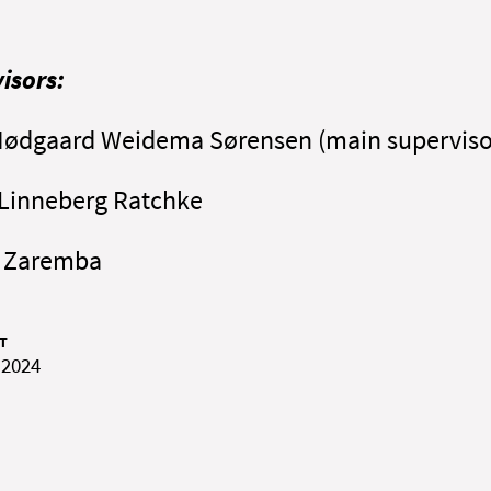
isors
:
ødgaard Weidema Sørensen (main superviso
 Linneberg Ratchke
 Zaremba
T
 2024