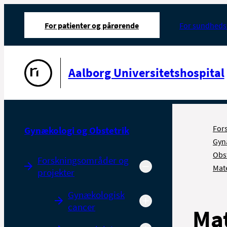
For patienter og pårørende
For sundheds
Gå til forsiden
Aalborg Universitetshospital
For
Gynækologi og Obstetrik
Gyn
Obst
Forskningsområder og
Mate
projekter
Gynækologisk
cancer
Mat