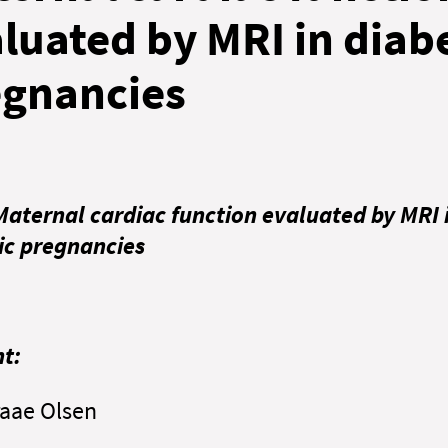
luated by MRI in diab
egnancies
 Maternal cardiac function evaluated by MRI 
ic pregnancies
t:
aae Olsen