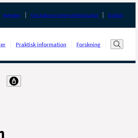
Nyheder
Om Aalborg Universitetshospital
English
ger
Praktisk information
Forskning
n