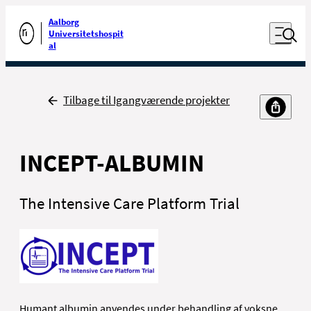
Luk naviga
Udfør søgning
Aalborg
Åben nav
Universitetshospit
Gå til forsiden
al
Tilbage
Tilbage til Igangværende projekter
INCEPT-ALBUMIN
The Intensive Care Platform Trial
Humant albumin anvendes under behandling af voksne