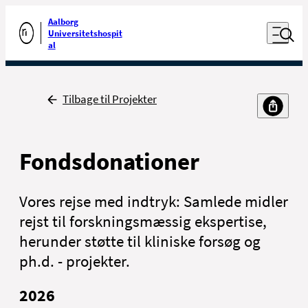
Luk naviga
Udfør søgning
Aalborg
Åben nav
Universitetshospit
Gå til forsiden
al
Tilbage
Tilbage til Projekter
Fondsdonationer
Vores rejse med indtryk: Samlede midler
rejst til forskningsmæssig ekspertise,
herunder støtte til kliniske forsøg og
ph.d. - projekter.
2026