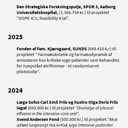
Den Strategiske Forskningspulje, SPOR 3, Aalborg
Universitetshospital,
(1.366.754 kr.) til projektet
"DOPE-ICU, feasibility trial".
2025
Fonden af Fam. Kjærsgaard, SUNDS
(649.410 k.r) til
projektet " Farmakokinetik og farmakodynamik af
amiodaron hos kritiske syge patienter som behandles
for nyopstået atriflimmer - et randomiseret
pilotstudie".
2024
Læge Sofus Carl Emil Friis og hustru Olga Doris Friis
legat
(650.000 kr.) til projektet
"Drainage of pleural
effusion in the intensive care unit"
.
S
vend Andersen Fond
(500.000 kr.) til projektet
"Akut
udløst lungesvigt hos kirtisk syge intensive patienter