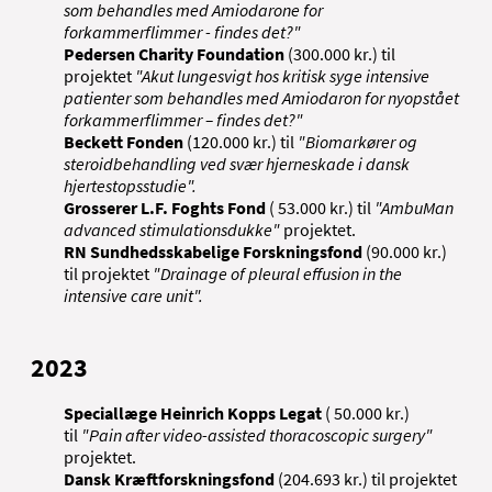
som behandles med Amiodarone for
forkammerflimmer - findes det?
"
Pedersen Charity Foundation
(300.000 kr.) til
projektet
"A
kut lungesvigt hos kritisk syge intensive
patienter som behandles med Amiodaron for nyopstået
forkammerflimmer – findes det?"
Beckett Fonden
(120.000 kr.) til
"Biomarkører og
steroidbehandling ved svær hjerneskade i dansk
hjertestopsstudie".
Grosserer L.F. Foghts Fond
( 53.000 kr.) til
"AmbuMan
advanced stimulationsdukke"
projektet.
RN Sundhedsskabelige Forskningsfond
(90.000 kr.)
til projektet
"Drainage of pleural effusion in the
intensive care unit".
2023
Speciallæge Heinrich Kopps Legat
( 50.000 kr.)
til
"Pain after video-assisted thoracoscopic surgery"
projektet.
Dansk Kræftforskningsfond
(204.693 kr.) til projektet