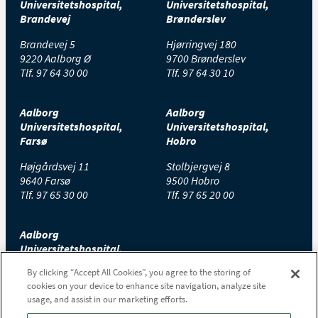
Universitetshospital,
Universitetshospital,
Brandevej
Brønderslev
Brandevej 5
Hjørringvej 180
9220 Aalborg Ø
9700 Brønderslev
Tlf.
97 64 30 00
Tlf.
97 64 30 10
Aalborg
Aalborg
Universitetshospital,
Universitetshospital,
Farsø
Hobro
Højgårdsvej 11
Stolbjergvej 8
9640 Farsø
9500 Hobro
Tlf.
97 65 30 00
Tlf.
97 65 20 00
Aalborg
Universitetshospital,
Thisted
By clicking “Accept All Cookies”, you agree to the storing of
cookies on your device to enhance site navigation, analyze site
Højtoftevej 2
usage, and assist in our marketing efforts.
7700 Thisted
Tlf.
97 65 00 00