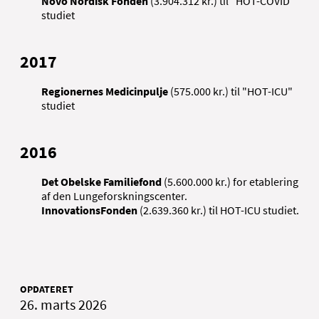
Novo Nordisk Fonden
(3.904.312 kr.) til "HOT-COVID"
studiet
2017
Regionernes Medicinpulje
(575.000 kr.) til "HOT-ICU"
studiet
2016
Det Obelske Familiefond
(5.600.000 kr.) for etablering
af den Lungeforskningscenter.
InnovationsFonden
(2.639.360 kr.) til HOT-ICU studiet.
OPDATERET
26. marts 2026