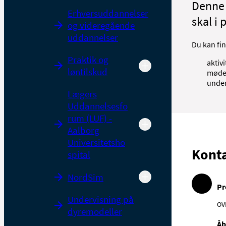
Denne 
Erhversuddannelser
skal i 
og videregående
uddannelser
Du kan fin
Praktik og
aktivi
løntilskud
møde
under
Lægers
Uddannelsesfo
rum (LUF) -
Aalborg
Universitetsho
Kont
spital
NordSim
Pr
Undervisning på
OV
dyremodeller
Åb