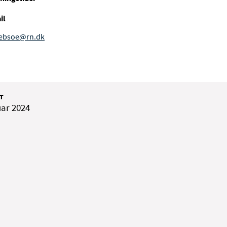
il
ebsoe@rn.dk
T
uar 2024