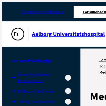
For patienter og pårørende
For sundhedsf
Gå til forsiden
Aalborg Universitetshospital
For
For sundhedsfaglige
Job
Med
Samarbejde med
kommunerne
Medicinsk Bibliotek
Me
Job og uddannelse