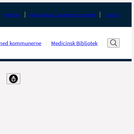
Nyheder
Om Aalborg Universitetshospital
English
med kommunerne
Medicinsk Bibliotek