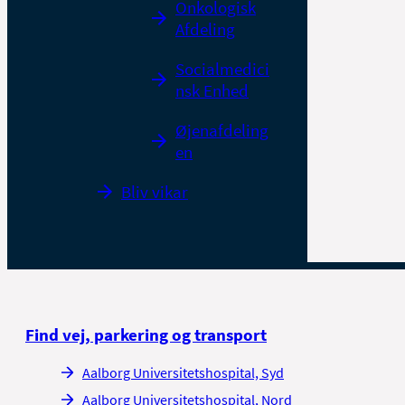
Onkologisk
Afdeling
Socialmedici
nsk Enhed
Øjenafdeling
en
Bliv vikar
Find vej, parkering og transport
Aalborg Universitetshospital, Syd
Aalborg Universitetshospital, Nord