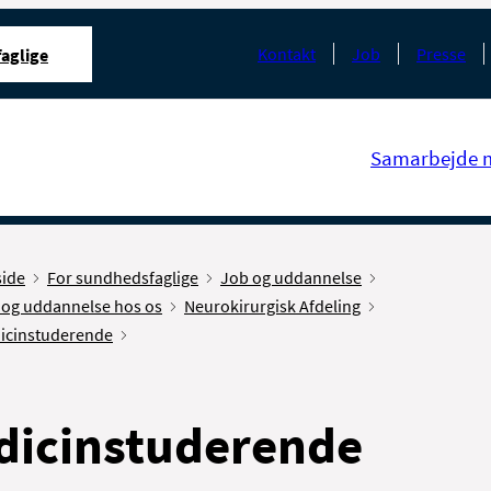
Kontakt
Job
Presse
aglige
Samarbejde 
side
For sundhedsfaglige
Job og uddannelse
 og uddannelse hos os
Neurokirurgisk Afdeling
icinstuderende
dicinstuderende