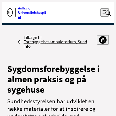
Luk naviga
Udfør søgning
Aalborg
Åben nav
Universitetshospit
Gå til forsiden
al
Tilbage
Tilbage til
Forebyggelsesambulatorium, Sund
Info
Sygdomsforebyggelse i
almen praksis og på
sygehuse
Sundhedsstyrelsen har udviklet en
række materialer for at inspirere og