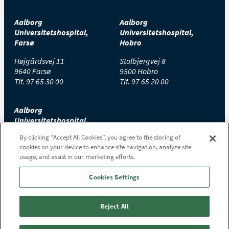
Aalborg
Aalborg
Universitetshospital,
Universitetshospital,
Farsø
Hobro
Højgårdsvej 11
Stolbjergvej 8
9640 Farsø
9500 Hobro
Tlf.
97 65 30 00
Tlf.
97 65 20 00
Aalborg
Universitetshospital,
Thisted
By clicking “Accept All Cookies”, you agree to the storing of
cookies on your device to enhance site navigation, analyze site
Højtoftevej 2
usage, and assist in our marketing efforts.
7700 Thisted
Tlf.
97 65 00 00
Cookies Settings
Reject All