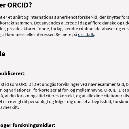
er ORCID?
t er et unikt og internationalt anerkendt forsker-id, der knytter for
 korrekt sammen. Det anvendes allerede i dag af flere danske og u
ter, private aktører, fonde, forlag, kendte citationsdatabaser og er 
 af kommercielle interesser. Se mere på
orcid.dk
.
le
publicerer:
ikt id som ORCID iD’et undgås forviklinger ved navnesammenfald, b
n og variationer i forkortelser af for- og mellemnavne. ORCID iD’et s
, at din forskning altid citeres korrekt, og at alle dine citationer til
t er i øvrigt dit personligt og følger dig uanset arbejdssted, forskni
navneskift.
søger forskningsmidler: