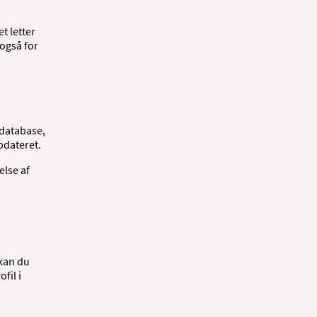
t letter
også for
sdatabase,
pdateret.
else af
 kan du
fil i