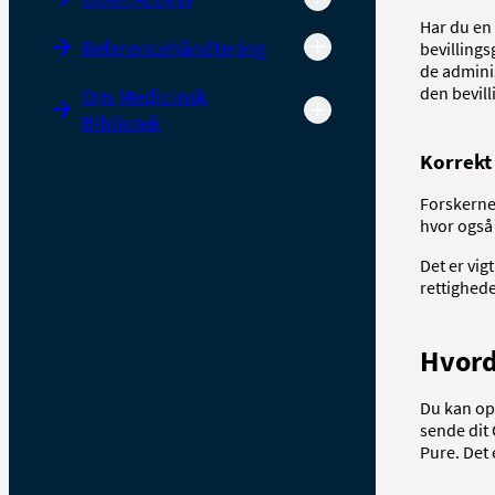
Har du en 
Referencehåndtering
bevillings
de admini
den bevil
Om Medicinsk
Bibliotek
Korrekt 
Forskernes
hvor også 
Det er vig
rettighede
Hvord
Du kan op
sende dit 
Pure. Det e