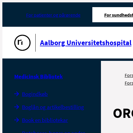
For patienter og pårørende
For sundhedsf
Gå til forsiden
Aalborg Universitetshospital
For
Medicinsk Bibliotek
For
Bogindkøb
Boglån og artikelbestilling
OR
Book en bibliotekar