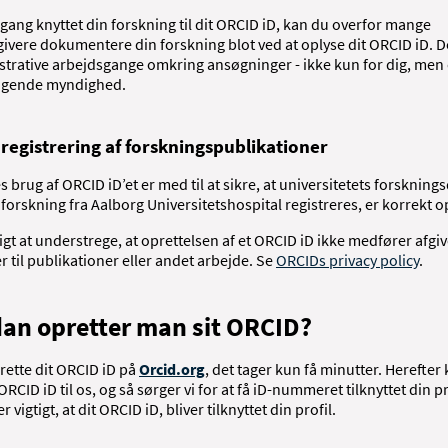
gang knyttet din forskning til dit ORCID iD, kan du overfor mange
givere dokumentere din forskning blot ved at oplyse dit ORCID iD. De
strative arbejdsgange omkring ansøgninger - ikke kun for dig, men 
ligende myndighed.
registrering af forskningspublikationer
 brug af ORCID iD’et er med til at sikre, at universitetets forskning
forskning fra Aalborg Universitetshospital registreres, er korrekt o
tigt at understrege, at oprettelsen af et ORCID iD ikke medfører afgiv
r til publikationer eller andet arbejde. Se
ORCIDs privacy policy
.
an opretter man sit ORCID?
rette dit ORCID iD på
Orcid.org
, det tager kun få minutter. Herefter
ORCID iD til os, og så sørger vi for at få iD-nummeret tilknyttet din pro
r vigtigt, at dit ORCID iD, bliver tilknyttet din profil.