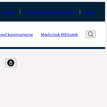
Nyheder
Om Aalborg Universitetshospital
English
med kommunerne
Medicinsk Bibliotek