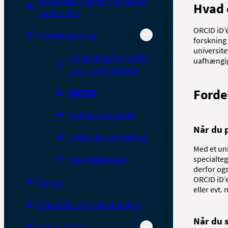
Databaser, bøger og andre
Hvad 
materialer
ORCID iD’e
Forskerservice
forskning
universite
Forskningsformidlin
uafhængig
g og -registrering
ORCID
Forde
Publiceringsetik
Når du 
Litteraturvurdering
Med et un
Værktøjskasse
specialteg
derfor også
ORCID iD’e
Kurser
eller evt. 
Manualer og vejledninger
Når du 
Open Access