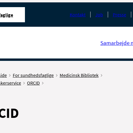
Kontakt
Job
Presse
aglige
Samarbejde 
side
For sundhedsfaglige
Medicinsk Bibliotek
skerservice
ORCID
CID