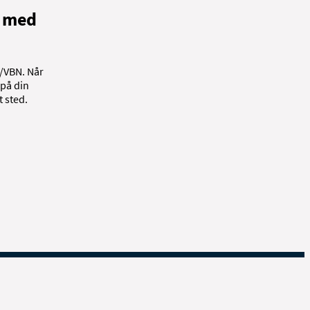
N med
e/VBN. Når
 på din
t sted.