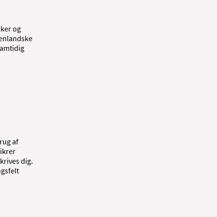
sker og
denlandske
samtidig
rug af
ikrer
skrives dig.
ngsfelt