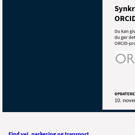
Synkr
ORCI
Du kan giv
du gør det
ORCID-prof
OPDATERE
10. nov
Find vej, parkering og transport