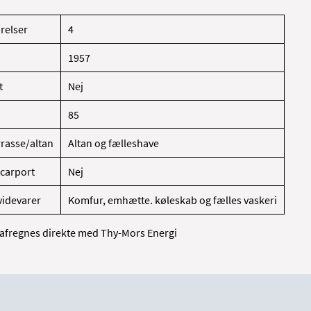
ærelser
4
1957
t
Nej
85
rasse/altan
Altan og fælleshave
carport
Nej
videvarer
Komfur, emhætte. køleskab og fælles vaskeri
 afregnes direkte med Thy-Mors Energi