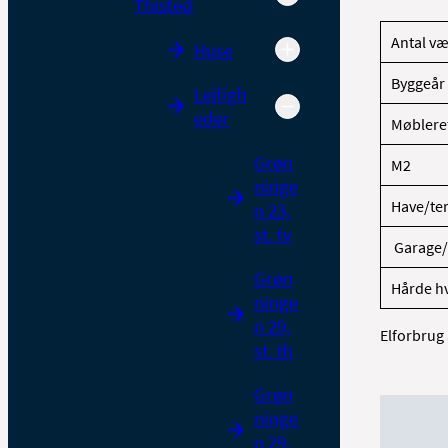
Thisted
Antal v
Huse
Byggeår
Lejligh
eder
Møblere
Grøn
M2
ninge
Have/ter
n 23,
st. tv
Garage/
Grøn
Hårde h
ninge
n 29,
Elforbrug
st. th
Grøn
ninge
n 29,