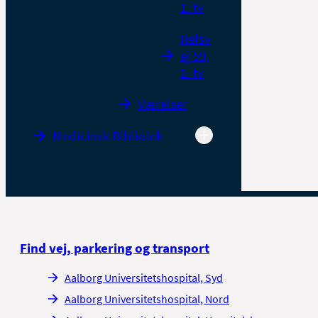
1. tv
Refsv
ej 59,
1. tv
Værelser
Medicinsk Bibliotek
Find vej, parkering og transport
Aalborg Universitetshospital, Syd
Aalborg Universitetshospital, Nord