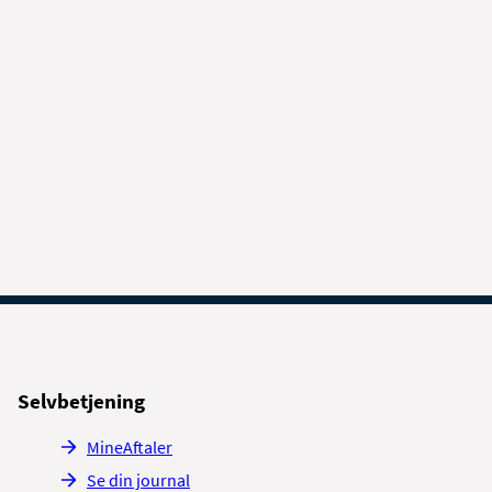
Selvbetjening
MineAftaler
Se din journal