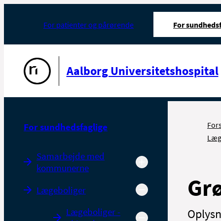
For patienter og pårørende
For sundhedsf
Gå til forsiden
Aalborg Universitetshospital
For
For sundhedsfaglige
Læge
Samarbejde med
kommunerne
Grø
Lægeboliger
Lægeboliger -
Oplysn