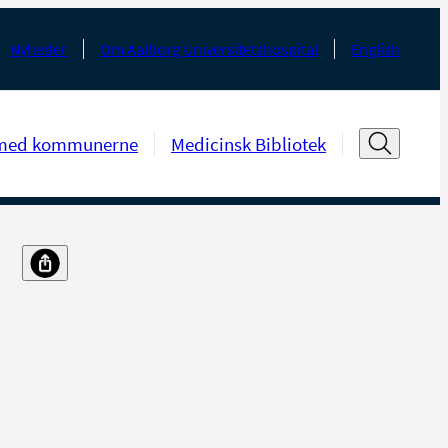
Nyheder
Om Aalborg Universitetshospital
English
med kommunerne
Medicinsk Bibliotek