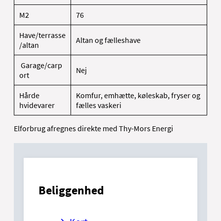
M2
76
Have/terrasse
Altan og fælleshave
/altan
Garage/carp
Nej
ort
Hårde
Komfur, emhætte, køleskab, fryser og
hvidevarer
fælles vaskeri
Elforbrug afregnes direkte med Thy-Mors Energi
Beliggenhed