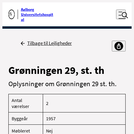
Luk naviga
Udfør søgning
Aalborg
Åben nav
Universitetshospit
Gå til forsiden
al
Tilbage
Tilbage til Lejligheder
Grønningen 29, st. th
Oplysninger om Grønningen 29 st. th.
Antal
2
værelser
Byggeår
1957
Møbleret
Nej