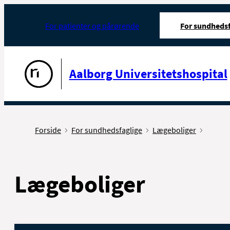
For patienter og pårørende
For sundhedsf
Gå til forsiden
Aalborg Universitetshospital
Forside
For sundhedsfaglige
Lægeboliger
Lægeboliger