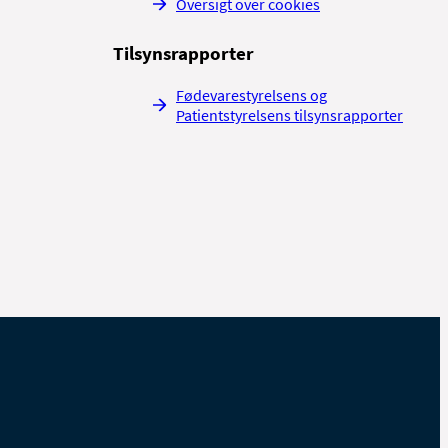
Oversigt over cookies
Tilsynsrapporter
Fødevarestyrelsens og
Patientstyrelsens tilsynsrapporter