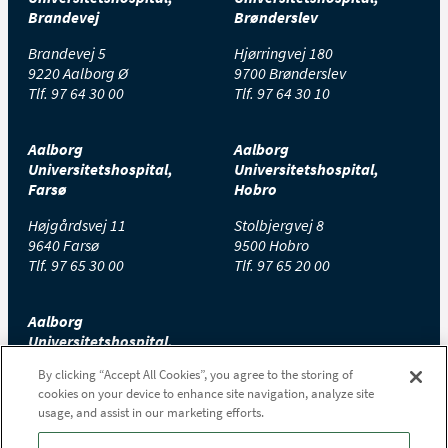
Brandevej
Brønderslev
Brandevej 5
Hjørringvej 180
9220 Aalborg Ø
9700 Brønderslev
Tlf.
97 64 30 00
Tlf.
97 64 30 10
Aalborg
Aalborg
Universitetshospital,
Universitetshospital,
Farsø
Hobro
Højgårdsvej 11
Stolbjergvej 8
9640 Farsø
9500 Hobro
Tlf.
97 65 30 00
Tlf.
97 65 20 00
Aalborg
Universitetshospital,
Thisted
By clicking “Accept All Cookies”, you agree to the storing of
cookies on your device to enhance site navigation, analyze site
Højtoftevej 2
usage, and assist in our marketing efforts.
7700 Thisted
Tlf.
97 65 00 00