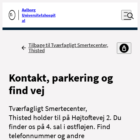
Luk naviga
Udfør søgning
Aalborg
Åben nav
Universitetshospit
Gå til forsiden
al
Tilbage
Tilbage til Tværfagligt Smertecenter,
Thisted
Kontakt, parkering og
find vej
Tværfagligt Smertecenter,
Thisted holder til på Højtoftevej 2. Du
finder os på 4. sal i østfløjen. Find
telefonnummer og andre