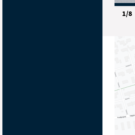
p
n
1
/
8
O
-
p
e
L