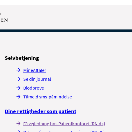
T
2024
Selvbetjening
MineAftaler
Se din journal
Blodprøve
Tilmeld sms-påmindelse
Dine rettigheder som patient
Få vejledning hos Patientkontoret (RN.dk)