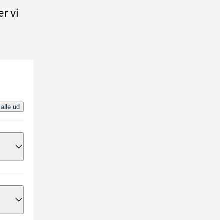
r vi
 alle ud
være