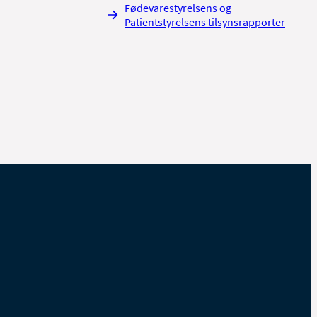
Fødevarestyrelsens og
Patientstyrelsens tilsynsrapporter