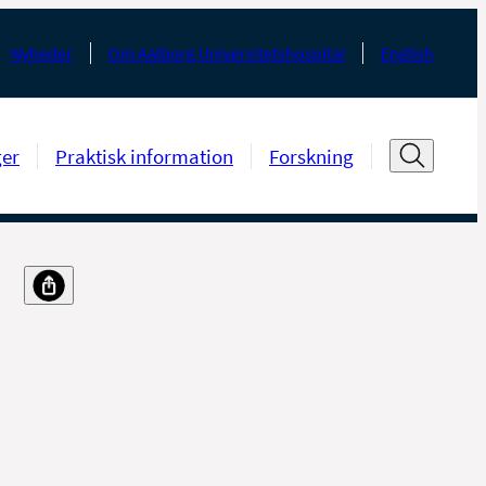
Nyheder
Om Aalborg Universitetshospital
English
ger
Praktisk information
Forskning