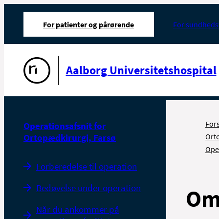
For patienter og pårørende
For sundheds
Gå til forsiden
Aalborg Universitetshospital
For
Operationsafsnit for
Ortopædkirurgi, Farsø
Ort
Oper
Forberedelse til operation
Bedøvelse under operation
Om 
Når du ankommer på