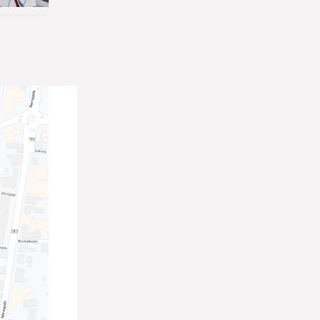
nd.
, og
 med