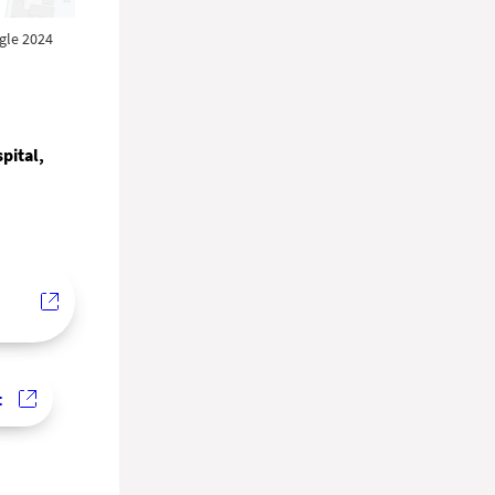
gle 2024
pital,
t