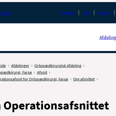
Kontakt
Job
Presse
faglige
Afdelin
side
Afdelinger
Ortopædkirurgisk Afdeling
opædkirurgi, Farsø
Afsnit
ationsafsnit for Ortopædkirurgi, Farsø
Om afsnittet
Operationsafsnittet