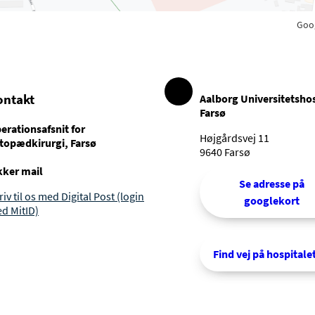
Goo
ontakt
Aalborg Universitetshos
Farsø
erationsafsnit for
Højgårdsvej 11
topædkirurgi, Farsø
9640 Farsø
kker mail
Se adresse på
riv til os med Digital Post (login
googlekort
d MitID)
Find vej på hospitale