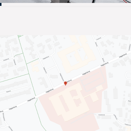
ersonale, der udstråler stor professionalisme, forklarede
æstformanden for Patientinddragelsesudvalget i Region Nordjylla
gså en tidligere patient gav sit besyv med:
 Både før, under og efter operationen, blev jeg mødt med venlighed
ersonalet var meget lydhøre overfor mine spørgsmål. Alt sammen
n vis portion humor og professionalisme.
æs mere om, hvorfor vi modtog Patienternes Pris