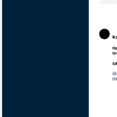
K
Op
Or
Si
Sk
me