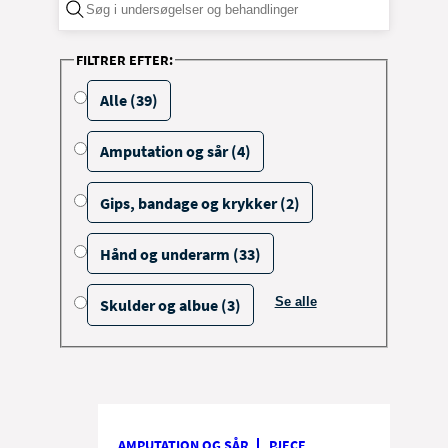
FILTRER EFTER:
Alle (39)
Amputation og sår (4)
Gips, bandage og krykker (2)
Hånd og underarm (33)
Se alle
Skulder og albue (3)
filtrerings muligheder
AMPUTATION OG SÅR
PJECE