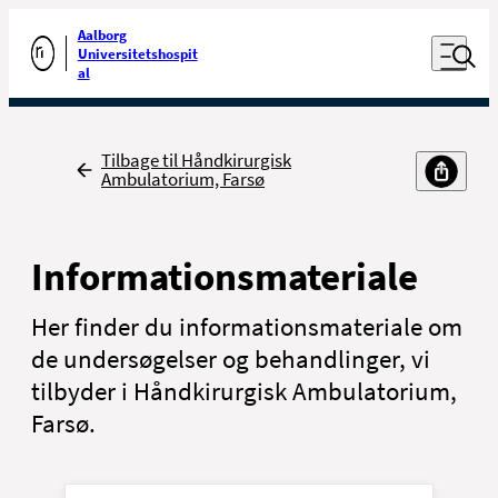
Luk naviga
Udfør søgning
Aalborg
Åben nav
Universitetshospit
Gå til forsiden
al
Tilbage
Tilbage til Håndkirurgisk
Ambulatorium, Farsø
Informationsmateriale
Her finder du informationsmateriale om
de undersøgelser og behandlinger, vi
tilbyder i Håndkirurgisk Ambulatorium,
Farsø.